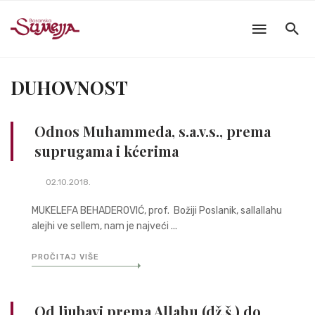
DUHOVNOST
Odnos Muhammeda, s.a.v.s., prema
suprugama i kćerima
02.10.2018.
MUKELEFA BEHADEROVIĆ, prof. Božiji Poslanik, sallallahu
alejhi ve sellem, nam je najveći ...
PROČITAJ VIŠE
Od ljubavi prema Allahu (dž.š.) do