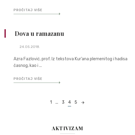
PROČITAJ VIŠE
Dova u ramazanu
24.05.2018.
Azra Fazlović, prof. Iz tekstova Kur’ana plemenitog i hadisa
časnog, kao i ...
PROČITAJ VIŠE
Posts
1
...
3
4
5
navigation
AKTIVIZAM