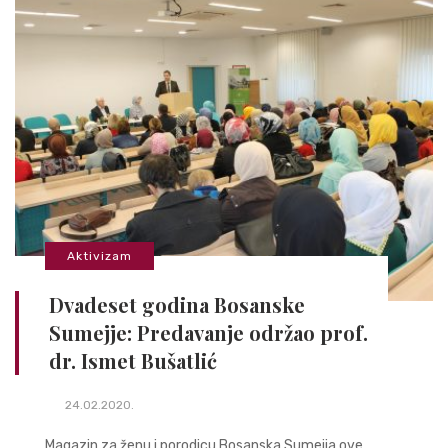
Aktivizam
Dvadeset godina Bosanske
Sumejje: Predavanje održao prof.
dr. Ismet Bušatlić
24.02.2020.
Magazin za ženu i porodicu Bosanska Sumejja ove