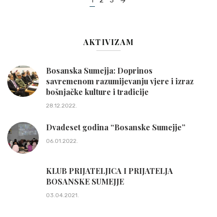
1
2
3
navigation
AKTIVIZAM
Bosanska Sumejja: Doprinos
savremenom razumijevanju vjere i izraz
bošnjačke kulture i tradicije
28.12.2022.
Dvadeset godina “Bosanske Sumejje”
06.01.2022.
KLUB PRIJATELJICA I PRIJATELJA
BOSANSKE SUMEJJE
03.04.2021.