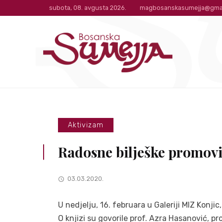
subota, 08. avgusta 2026.
magbosanskasumejja@gma
Aktivizam
Radosne bilješke promovi
03.03.2020.
U nedjelju, 16. februara u Galeriji MIZ Konji
O knjizi su govorile prof. Azra Hasanović, pro