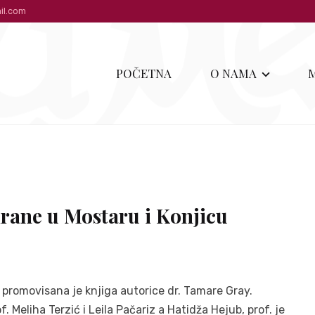
il.com
POČETNA
O NAMA
rane u Mostaru i Konjicu
c, promovisana je knjiga autorice dr. Tamare Gray.
f. Meliha Terzić i Leila Pačariz a Hatidža Hejub, prof. je