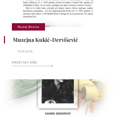
Muzej Bosna
Muzejna Kukić-Dervišević
17.09.2016.
PROČITAJ VIŠE