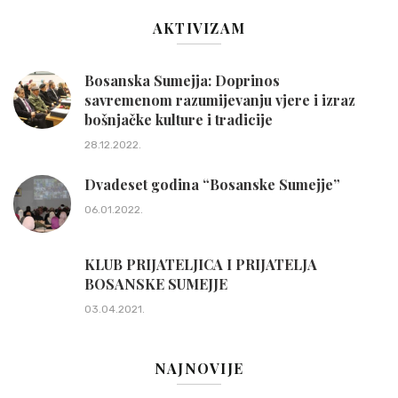
AKTIVIZAM
Bosanska Sumejja: Doprinos
savremenom razumijevanju vjere i izraz
bošnjačke kulture i tradicije
28.12.2022.
Dvadeset godina “Bosanske Sumejje”
06.01.2022.
KLUB PRIJATELJICA I PRIJATELJA
BOSANSKE SUMEJJE
03.04.2021.
NAJNOVIJE