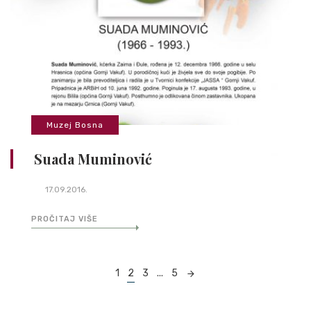
Muzej Bosna
Suada Muminović
17.09.2016.
PROČITAJ VIŠE
Posts
1
2
3
...
5
navigation