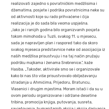
realizovati zajedno s povratničkim medžlisima i
džematima, posjete i podrška povratnicima neke su
od aktivnosti koje su rado prihvaćene i čija
realizacija je do sada bila veoma uspješna.
„Iako je i ranijih godina bilo organizvanih posjeta
tokom mimohoda u Tuzli, svakog 11. u mjesecu,
sada je napravljen plan i raspored tako da skoro
svakog mjeseca predstavnice neke od asocijacija iz
naših medžlisa prisustvuju i na taj način pružaju
podršku majkama i ženama Srebrenice.“, kaže
Hasiba. „Također, aktivirale smo se i organizovale
kako bi nas što više prisustvovalo obilježavanju
stradanja u Ahmićima, Prijedoru, Bratuncu,
Vlasenici i drugim mjestima. Moram istaći i da su u
ovom periodu organizovane i održane desetine
tribina, promocija knjiga, putovanja, susreta,
savjetovanja, humanitarnih akcija i akcija darivanja