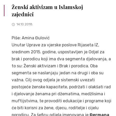
Ženski aktivizam u Islamskoj
zajednici
14.10.2018.
Piše: Amina Đulović
Unutar Uprave za vjerske poslove Rijaseta IZ,
sredinom 2015. godine, uspostavljen je Odjel za
brak i porodicu koji ima dva segmenta djelovanja, a
to su: Ženski aktivizam i Brak i porodica. Oba
segmenta se naslanjaju jedan na drugi i oba su
važna. Cilj ovog odjela je sistemski uvezati
postojeće ženske kapacitete, podržati i olakšati rad
i djelovanje ženama pri džematima, medžlisima i
muftijstvima, te provoditi edukacije i programe koji
će biti korisni za žene, djecu, roditelje i cijelu
porodicu. Za šeficu odjela imenovana je
Đermana