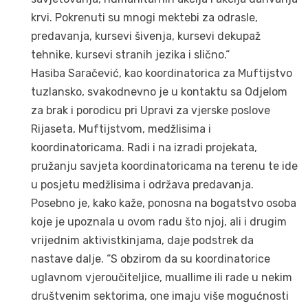
krvi. Pokrenuti su mnogi mektebi za odrasle,
predavanja, kursevi šivenja, kursevi dekupaž
tehnike, kursevi stranih jezika i slično.“
Hasiba Saračević, kao koordinatorica za Muftijstvo
tuzlansko, svakodnevno je u kontaktu sa Odjelom
za brak i porodicu pri Upravi za vjerske poslove
Rijaseta, Muftijstvom, medžlisima i
koordinatoricama. Radi i na izradi projekata,
pružanju savjeta koordinatoricama na terenu te ide
u posjetu medžlisima i održava predavanja.
Posebno je, kako kaže, ponosna na bogatstvo osoba
koje je upoznala u ovom radu što njoj, ali i drugim
vrijednim aktivistkinjama, daje podstrek da
nastave dalje. “S obzirom da su koordinatorice
uglavnom vjeroučiteljice, muallime ili rade u nekim
društvenim sektorima, one imaju više mogućnosti