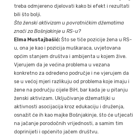
treba odmjereno djelovati kako bi efekt i rezultati
bili što bolji.
Šta ženski aktivizam u povratničkim džematima
znači za Bošnjakinje u RS-u?
Elma Mustajbašić:
Što se tiče pozicije žena u RS-
u, ona je kao i pozicija muškaraca, uvjetovana
općim stanjem društva i ambijenta u kojem žive.
Vjerujem da je većina problema u vezana
konkretno za određeno područje i ne vjerujem da
se u većoj mjeri razlikuju od problema koje imaju i
žene na području cijele BiH, bar kada je u pitanju
ženski aktivizam. Uključivanje džematlijki u
aktivnosti asocijacija kroz edukaciju i druženja,
osnažit će ih kao majke Bošnjakinje, što će utjecati
na jačanje porodočnih vrijednosti, a samim tim
doprinijeti i općenito jačem društvu.