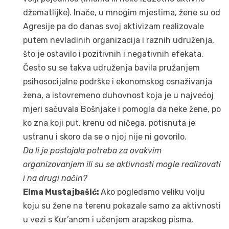
džematlijke). Inače, u mnogim mjestima, žene su od
Agresije pa do danas svoj aktivizam realizovale
putem nevladinih organizacija i raznih udruženja,
što je ostavilo i pozitivnih i negativnih efekata.
Često su se takva udruženja bavila pružanjem
psihosocijalne podrške i ekonomskog osnaživanja
žena, a istovremeno duhovnost koja je u najvećoj
mjeri sačuvala Bošnjake i pomogla da neke žene, po
ko zna koji put, krenu od ničega, potisnuta je
ustranu i skoro da se o njoj nije ni govorilo.
Da li je postojala potreba za ovakvim
organizovanjem ili su se aktivnosti mogle realizovati
i na drugi način?
Elma Mustajbašić:
Ako pogledamo veliku volju
koju su žene na terenu pokazale samo za aktivnosti
u vezi s Kur’anom i učenjem arapskog pisma,