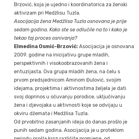
Brzović, koja je ujedno i koordinatorica za ženski
aktivizam pri Medžlisu Tuzla.
Asocijacija žena Medžlisa Tuzla osnovana je prije
sedam godina. Kako ste se odlučile na to i kako je
tekao taj proces osnivanja?
Elmedina Osmić-Brzović:
Asocijacija je osnovana
2009. godine na inicijativu grupe mladih,
perspektivnih i visokoobrazovanih žena i
entuzijasta. Ova grupa mladih žena, na čelu s
prvom predsjednicom Aminom Đulović, svojim
idejama, projektima i aktivnostima željela je dati
svoj doprinos u očuvanju porodice, uključivanju
žena i djevojaka u aktivnosti koje se odvijaju u
okviru džemata i Medžlisa Tuzla.
Od prvobitno zasanjanih ideja do danas prošlo je
punih sedam godina. Asocijacija je u proteklom
periodu prošla kroz različite promjene, od