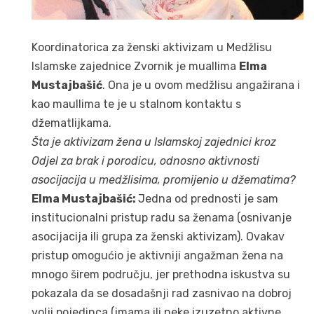
Koordinatorica za ženski aktivizam u Medžlisu
Islamske zajednice Zvornik je muallima
Elma
Mustajbašić
. Ona je u ovom medžlisu angažirana i
kao maullima te je u stalnom kontaktu s
džematlijkama.
Šta je
aktivizam žena u Islamskoj zajednici kroz
Odjel za brak i porodicu, odnosno aktivnosti
asocijacija u medžlisima, promijenio u džematima?
Elma Mustajbašić:
Jedna od prednosti je sam
institucionalni pristup radu sa ženama (osnivanje
asocijacija ili grupa za ženski aktivizam). Ovakav
pristup omogućio je aktivniji angažman žena na
mnogo širem području, jer prethodna iskustva su
pokazala da se dosadašnji rad zasnivao na dobroj
volji pojedinca (imama ili neke izuzetno aktivne