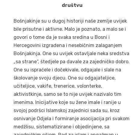
društvu
Bošnjakinje su u dugoj historiji naše zemlje uvijek
bile prisutne i aktivne. Malo je poznato, a malo se i
govori o tome da je svaka sredina u Bosni i
Hercegovini izgrađena i nesebičnim zalaganjem
Bošnjakinja. One su uvijek ostavljale neka sredstva
„sa strane“, štedjele pa davale za zajedničko dobro.
One su ispraćele i dočekivale, odgajale i slale na
školovanje svoju djecu. One su odgajateljice,
učiteljice, vakife, trenerice, volonterke,
aktivistkinje, samo se to nije uvijek nazivalo tim
imenima. Inicijative koje su žene imale i ranije u
svojoj podršci Islamskoj zajednici sada su, kroz
osnivanje Odjela i formiranje asocijacija pri svakom
medžlisu, sistematizirane i objedinjene, sa
zajedničkim ciljem. Rad za islam i angažman u