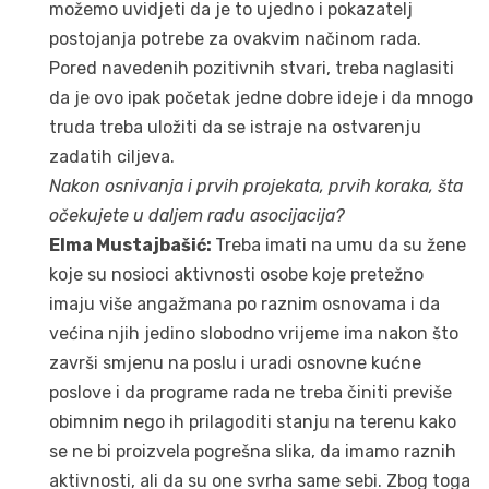
možemo uvidjeti da je to ujedno i pokazatelj
postojanja potrebe za ovakvim načinom rada.
Pored navedenih pozitivnih stvari, treba naglasiti
da je ovo ipak početak jedne dobre ideje i da mnogo
truda treba uložiti da se istraje na ostvarenju
zadatih ciljeva.
Nakon osnivanja i prvih projekata, prvih koraka, šta
očekujete u daljem radu asocijacija?
Elma Mustajbašić:
Treba imati na umu da su žene
koje su nosioci aktivnosti osobe koje pretežno
imaju više angažmana po raznim osnovama i da
većina njih jedino slobodno vrijeme ima nakon što
završi smjenu na poslu i uradi osnovne kućne
poslove i da programe rada ne treba činiti previše
obimnim nego ih prilagoditi stanju na terenu kako
se ne bi proizvela pogrešna slika, da imamo raznih
aktivnosti, ali da su one svrha same sebi. Zbog toga