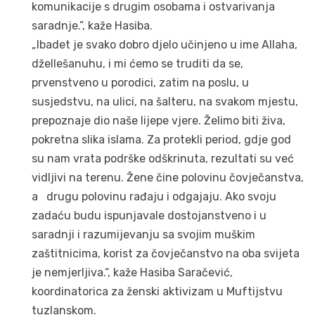
komunikacije s drugim osobama i ostvarivanja
saradnje.”, kaže Hasiba.
„Ibadet je svako dobro djelo učinjeno u ime Allaha,
džellešanuhu, i mi ćemo se truditi da se,
prvenstveno u porodici, zatim na poslu, u
susjedstvu, na ulici, na šalteru, na svakom mjestu,
prepoznaje dio naše lijepe vjere. Želimo biti živa,
pokretna slika islama. Za protekli period, gdje god
su nam vrata podrške odškrinuta, rezultati su već
vidljivi na terenu. Žene čine polovinu čovječanstva,
a drugu polovinu rađaju i odgajaju. Ako svoju
zadaću budu ispunjavale dostojanstveno i u
saradnji i razumijevanju sa svojim muškim
zaštitnicima, korist za čovječanstvo na oba svijeta
je nemjerljiva.“, kaže Hasiba Saračević,
koordinatorica za ženski aktivizam u Muftijstvu
tuzlanskom.