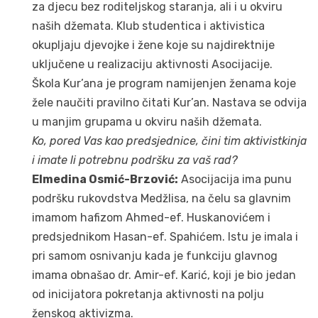
za djecu bez roditeljskog staranja, ali i u okviru
naših džemata. Klub studentica i aktivistica
okupljaju djevojke i žene koje su najdirektnije
uključene u realizaciju aktivnosti Asocijacije.
Škola Kur’ana je program namijenjen ženama koje
žele naučiti pravilno čitati Kur’an. Nastava se odvija
u manjim grupama u okviru naših džemata.
Ko, pored Vas kao predsjednice, čini tim aktivistkinja
i imate li potrebnu podršku za vaš rad?
Elmedina Osmić-Brzović:
Asocijacija ima punu
podršku rukovdstva Medžlisa, na čelu sa glavnim
imamom hafizom Ahmed-ef. Huskanovićem i
predsjednikom Hasan-ef. Spahićem. Istu je imala i
pri samom osnivanju kada je funkciju glavnog
imama obnašao dr. Amir-ef. Karić, koji je bio jedan
od inicijatora pokretanja aktivnosti na polju
ženskog aktivizma.