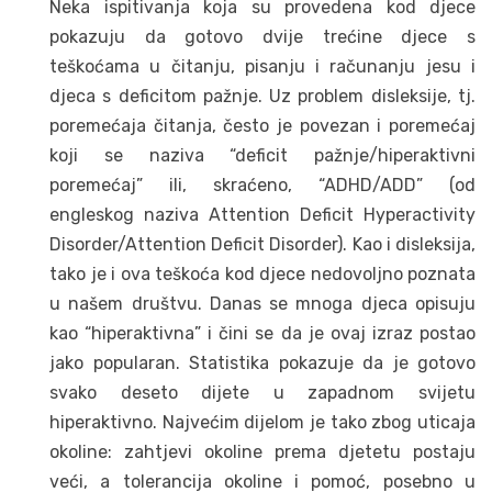
Neka ispitivanja koja su provedena kod djece
pokazuju da gotovo dvije trećine djece s
teškoćama u čitanju, pisanju i računanju jesu i
djeca s deficitom pažnje. Uz problem disleksije, tj.
poremećaja čitanja, često je povezan i poremećaj
koji se naziva “deficit pažnje/hiperaktivni
poremećaj” ili, skraćeno, “ADHD/ADD” (od
engleskog naziva Attention Deficit Hyperactivity
Disorder/Attention Deficit Disorder). Kao i disleksija,
tako je i ova teškoća kod djece nedovoljno poznata
u našem društvu. Danas se mnoga djeca opisuju
kao “hiperaktivna” i čini se da je ovaj izraz postao
jako popularan. Statistika pokazuje da je gotovo
svako deseto dijete u zapadnom svijetu
hiperaktivno. Najvećim dijelom je tako zbog uticaja
okoline: zahtjevi okoline prema djetetu postaju
veći, a tolerancija okoline i pomoć, posebno u