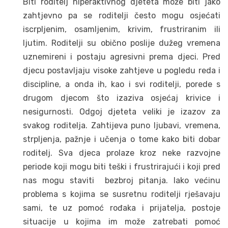
Biti roditelj hiperaktivnog djeteta može biti jako
zahtjevno pa se roditelji često mogu osjećati
iscrpljenim, osamljenim, krivim, frustriranim ili
ljutim. Roditelji su obično poslije dužeg vremena
uznemireni i postaju agresivni prema djeci. Pred
djecu postavljaju visoke zahtjeve u pogledu reda i
discipline, a onda ih, kao i svi roditelji, porede s
drugom djecom što izaziva osjećaj krivice i
nesigurnosti. Odgoj djeteta veliki je izazov za
svakog roditelja. Zahtijeva puno ljubavi, vremena,
strpljenja, pažnje i učenja o tome kako biti dobar
roditelj. Sva djeca prolaze kroz neke razvojne
periode koji mogu biti teški i frustrirajući i koji pred
nas mogu staviti bezbroj pitanja. Iako većinu
problema s kojima se susretnu roditelji rješavaju
sami, te uz pomoć rođaka i prijatelja, postoje
situacije u kojima im može zatrebati pomoć