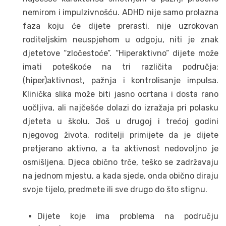
nemirom i impulzivnošću. ADHD nije samo prolazna
faza koju će dijete prerasti, nije uzrokovan
roditeljskim neuspjehom u odgoju, niti je znak
djetetove “zločestoće”. “Hiperaktivno” dijete može
imati poteškoće na tri različita područja:
(hiper)aktivnost, pažnja i kontrolisanje impulsa.
Klinička slika može biti jasno ocrtana i dosta rano
uočljiva, ali najčešće dolazi do izražaja pri polasku
djeteta u školu. Još u drugoj i trećoj godini
njegovog života, roditelji primijete da je dijete
pretjerano aktivno, a ta aktivnost nedovoljno je
osmišljena. Djeca obično trče, teško se zadržavaju
na jednom mjestu, a kada sjede, onda obično diraju
svoje tijelo, predmete ili sve drugo do što stignu.
Dijete koje ima problema na području