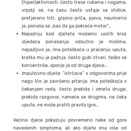
(hiper)aktivnosti: često trese rukama i nogama,
vrpolji se, na času često ustaje sa stolice,
pretjerano trči, glasno priča, pjeva, neumorno
je, ponaša se „kao da ga pokreće motor“…
Nepažnju kod djeteta možemo uočiti kroz
sljedeća ponašanja: odsutno je mislima,
nepažljivo je, ima poteškoća u praćenju uputa,
kratka mu je pažnja, često gubi stvari, teško se
koncentriše, sporije je od druge djece…
Impulzivno dijete: “istrčava” s odgovorima prije
nego što je završeno pitanje, ima poteškoća s
čekanjem reda, često prekida i ometa druge,
prekida razgovor, nameće se drugima, ne čeka
upute, ne može pratiti pravila igre…
Većina djece pokazuju povremeno neke od gore
navedenih simptoma, ali ako dijete ima više od