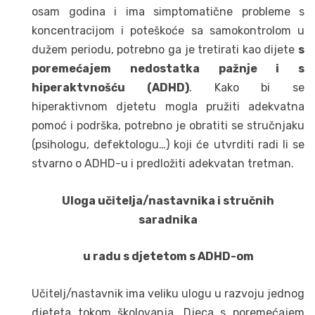
osam godina i ima simptomatične probleme s
koncentracijom i poteškoće sa samokontrolom u
dužem periodu, potrebno ga je tretirati kao dijete
s
poremećajem nedostatka pažnje i s
hiperaktvnošću (ADHD)
. Kako bi se
hiperaktivnom djetetu mogla pružiti adekvatna
pomoć i podrška, potrebno je obratiti se stručnjaku
(psihologu, defektologu…) koji će utvrditi radi li se
stvarno o ADHD-u i predložiti adekvatan tretman.
Uloga učitelja/nastavnika i stručnih
saradnika
u radu s djetetom s ADHD-om
Učitelj/nastavnik ima veliku ulogu u razvoju jednog
djeteta tokom školovanja. Djeca s poremećajem