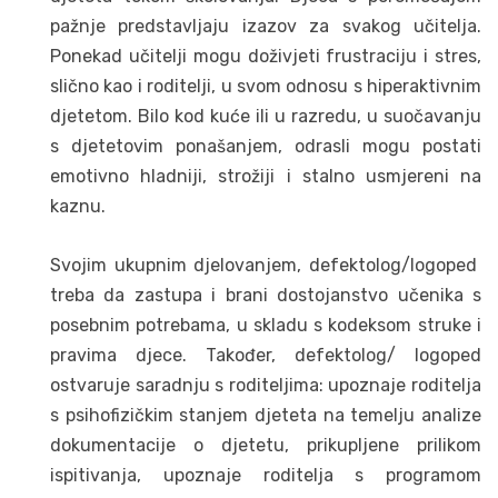
pažnje predstavljaju izazov za svakog učitelja.
Ponekad učitelji mogu doživjeti frustraciju i stres,
slično kao i roditelji, u svom odnosu s hiperaktivnim
djetetom. Bilo kod kuće ili u razredu, u suočavanju
s djetetovim ponašanjem, odrasli mogu postati
emotivno hladniji, strožiji i stalno usmjereni na
kaznu.
Svojim ukupnim djelovanjem, defektolog/logoped
treba da zastupa i brani dostojanstvo učenika s
posebnim potrebama, u skladu s kodeksom struke i
pravima djece. Također, defektolog/ logoped
ostvaruje saradnju s roditeljima: upoznaje roditelja
s psihofizičkim stanjem djeteta na temelju analize
dokumentacije o djetetu, prikupljene prilikom
ispitivanja, upoznaje roditelja s programom