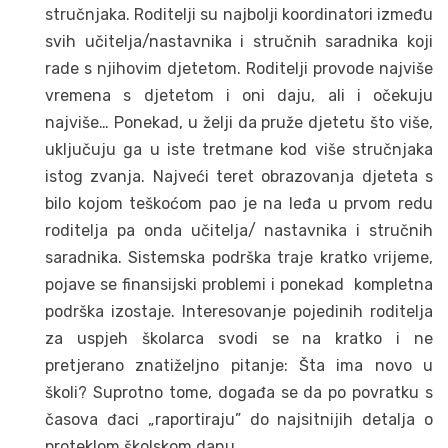
stručnjaka. Roditelji su najbolji koordinatori između
svih učitelja/nastavnika i stručnih saradnika koji
rade s njihovim djetetom. Roditelji provode najviše
vremena s djetetom i oni daju, ali i očekuju
najviše… Ponekad, u želji da pruže djetetu što više,
uključuju ga u iste tretmane kod više stručnjaka
istog zvanja. Najveći teret obrazovanja djeteta s
bilo kojom teškoćom pao je na leđa u prvom redu
roditelja pa onda učitelja/ nastavnika i stručnih
saradnika. Sistemska podrška traje kratko vrijeme,
pojave se finansijski problemi i ponekad kompletna
podrška izostaje. Interesovanje pojedinih roditelja
za uspjeh školarca svodi se na kratko i ne
pretjerano znatiželjno pitanje: Šta ima novo u
školi? Suprotno tome, događa se da po povratku s
časova đaci „raportiraju” do najsitnijih detalja o
proteklom školskom danu.