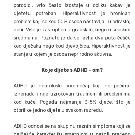
porodici, vrlo često izostaje u obliku kakav je
djetetu potreban. Hiperaktivnost je hroničan
problem koji se kod 50% osoba nastavlja i u odrasloj
dobi. Više je zastupljen u gradskim, nego u seoskim
sredinama. Poznato je da se javlja dva puta češće
kod dječaka nego kod djevojčica. Hiperaktivnost je
stanje u kojem je osoba neprirodno aktivna.
Ko je dijete s ADHD – om?
ADHD je neurološki poremećaj koji ne počinje
iznenada i nije uzrokovan traumom ili problemima
kod kuće. Pogađa najmanje 3-5% djece, što je
otprilike jedno dijete u svakom razredu.
ADHD odnosi se na skupinu raznih simptoma koji se
najčešće karakterišu smetnjom u pažnji praćeno