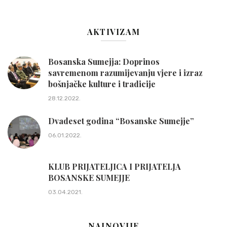
AKTIVIZAM
Bosanska Sumejja: Doprinos
savremenom razumijevanju vjere i izraz
bošnjačke kulture i tradicije
28.12.2022.
Dvadeset godina “Bosanske Sumejje”
06.01.2022.
KLUB PRIJATELJICA I PRIJATELJA
BOSANSKE SUMEJJE
03.04.2021.
NAJNOVIJE