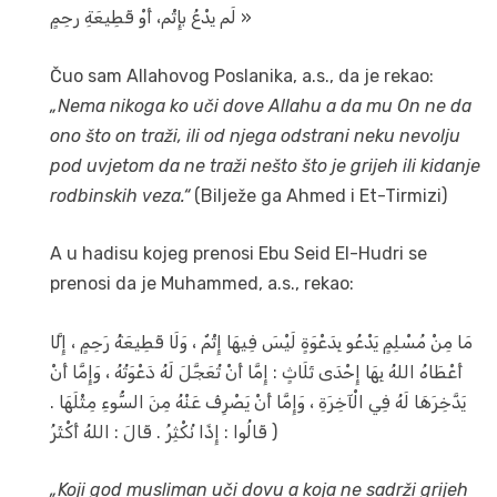
لَم يدْعُ بإِثْم، أَوْ قَطِيعَةِ رحِمٍ »
Čuo sam Allahovog Poslanika, a.s., da je rekao:
„Nema nikoga ko uči dove Allahu a da mu On ne da
ono što on traži, ili od njega odstrani neku nevolju
pod uvjetom da ne traži nešto što je grijeh ili kidanje
rodbinskih veza.“
(Bilježe ga Ahmed i Et-Tirmizi)
A u hadisu kojeg prenosi Ebu Seid El-Hudri se
prenosi da je Muhammed, a.s., rekao:
مَا مِنْ مُسْلِمٍ يَدْعُو بِدَعْوَةٍ لَيْسَ فِيهَا إِثْمٌ ، وَلَا قَطِيعَةُ رَحِمٍ ، إِلَّا
أَعْطَاهُ اللهُ بِهَا إِحْدَى ثَلَاثٍ : إِمَّا أَنْ تُعَجَّلَ لَهُ دَعْوَتُهُ ، وَإِمَّا أَنْ
يَدَّخِرَهَا لَهُ فِي الْآخِرَةِ ، وَإِمَّا أَنْ يَصْرِفَ عَنْهُ مِنَ السُّوءِ مِثْلَهَا .
قَالُوا : إِذًا نُكْثِرُ . قَالَ : اللهُ أَكْثَرُ )
„Koji god musliman uči dovu a koja ne sadrži grijeh