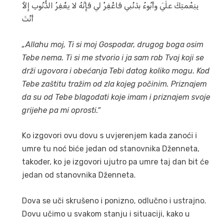
بِنِعْمتِكَ علَيَ وأَبُوءُ بذَنْبي فَاغْفِرْ لي فَإِنَّهُ لا يغْفِرُ الذُّنُوبِ إِلاَّ
أَنْتَ
„Allahu moj, Ti si moj Gospodar, drugog boga osim
Tebe nema. Ti si me stvorio i ja sam rob Tvoj koji se
drži ugovora i obećanja Tebi datog koliko mogu. Kod
Tebe zaštitu tražim od zla kojeg počinim. Priznajem
da su od Tebe blagodati koje imam i priznajem svoje
grijehe pa mi oprosti.“
Ko izgovori ovu dovu s uvjerenjem kada zanoći i
umre tu noć biće jedan od stanovnika Dženneta,
također, ko je izgovori ujutro pa umre taj dan bit će
jedan od stanovnika Dženneta.
Dova se uči skrušeno i ponizno, odlučno i ustrajno.
Dovu učimo u svakom stanju i situaciji, kako u