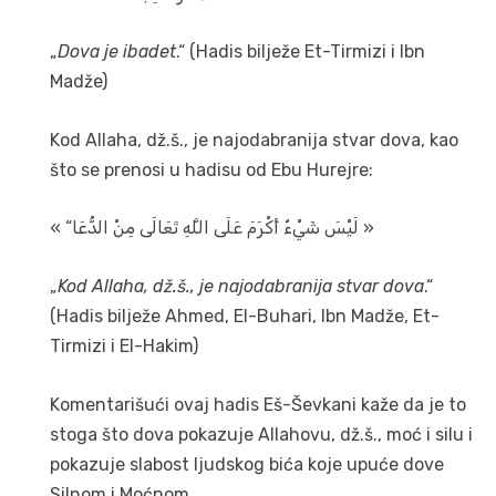
„
Dova je ibadet
.“ (Hadis bilježe Et-Tirmizi i Ibn
Madže)
Kod Allaha, dž.š., je najodabranija stvar dova, kao
što se prenosi u hadisu od Ebu Hurejre:
« “لَيْسَ شَيْءٌ أَكْرَمَ عَلَى اللَّهِ تَعَالَى مِنْ الدُّعَا »
„
Kod Allaha, dž.š., je najodabranija stvar dova
.“
(Hadis bilježe Ahmed, El-Buhari, Ibn Madže, Et-
Tirmizi i El-Hakim)
Komentarišući ovaj hadis Eš-Ševkani kaže da je to
stoga što dova pokazuje Allahovu, dž.š., moć i silu i
pokazuje slabost ljudskog bića koje upuće dove
Silnom i Moćnom.