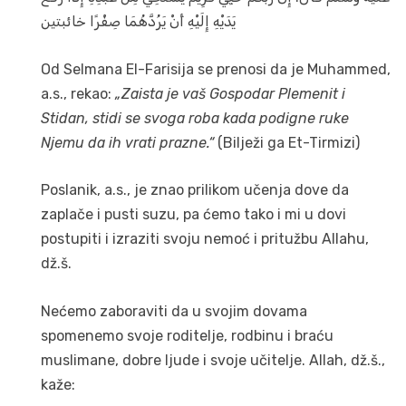
يَدَيْهِ إِلَيْهِ أَنْ يَرُدَّهُمَا صِفْرًا خائبتين
Od Selmana El-Farisija se prenosi da je Muhammed,
a.s., rekao:
„Zaista je vaš Gospodar Plemenit i
Stidan, stidi se svoga roba kada podigne ruke
Njemu da ih vrati prazne.“
(Bilježi ga Et-Tirmizi)
Poslanik, a.s., je znao prilikom učenja dove da
zaplače i pusti suzu, pa ćemo tako i mi u dovi
postupiti i izraziti svoju nemoć i pritužbu Allahu,
dž.š.
Nećemo zaboraviti da u svojim dovama
spomenemo svoje roditelje, rodbinu i braću
muslimane, dobre ljude i svoje učitelje. Allah, dž.š.,
kaže: