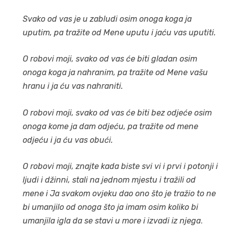
Svako od vas je u zabludi osim onoga koga ja
uputim, pa tražite od Mene uputu i jaću vas uputiti.
O robovi moji, svako od vas će biti gladan osim
onoga koga ja nahranim, pa tražite od Mene vašu
hranu i ja ću vas nahraniti.
O robovi moji, svako od vas će biti bez odjeće osim
onoga kome ja dam odjeću, pa tražite od mene
odjeću i ja ću vas obući.
O robovi moji, znajte kada biste svi vi i prvi i potonji i
ljudi i džinni, stali na jednom mjestu i tražili od
mene i Ja svakom ovjeku dao ono što je tražio to ne
bi umanjilo od onoga što ja imam osim koliko bi
umanjila igla da se stavi u more i izvadi iz njega
.