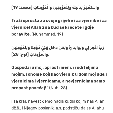
وَاسْتَغْفِرْ لِذَنْبِكَ وَلِلْمُؤْمِنِينَ وَالْمُؤْمِنَاتِ [محمد: 19]
Traži oprosta za svoje grijehe i za vjernike i za
vjernice! Allah zna kud se krećete i gdje
boravite.
(Muhammed, 19)
رَبِّ اغْفِرْ لِي وَلِوَالِدَيَّ وَلِمَنْ دَخَلَ بَيْتِيَ مُؤْمِنًا وَلِلْمُؤْمِنِينَ
وَالْمُؤْمِنَاتِ [نوح: 28]
.
Gospodaru moj, oprosti meni, i roditeljima
mojim, i onome koji kao vjernik u dom moj uđe, i
vjernicima i vjernicama, a nevjernicima samo
propast povećaj!”
(Nuh, 28)
I za kraj, navest ćemo hadis kudsi kojim nas Allah,
dž.š., i Njegov poslanik, a.s. podstiču da se Allahu