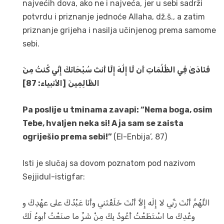
najvećih dova, ako ne i najveća, jer u sebi sadrži
potvrdu i priznanje jednoće Allaha, dž.š., a zatim
priznanje grijeha i nasilja učinjenog prema samome
sebi.
فَنَادَىٰ فِي الظُّلُمَاتِ أَن لَّا إِلَٰهَ إِلَّا أَنتَ سُبْحَانَكَ إِنِّي كُنتُ مِنَ
الظَّالِمِينَ
[الأنبياء: 87]
Pa poslije u tminama zavapi: “Nema boga, osim
Tebe, hvaljen neka si! A ja sam se zaista
ogriješio prema sebi!”
(El-Enbija’, 87)
Isti je slučaj sa dovom poznatom pod nazivom
Sejjidul-istigfar:
اللَّهُمَّ أَنْتَ رَبِّي لا إِلَه إِلاَّ أَنْتَ خَلَقْتَني وأَنَا عَبْدُكَ على عهْدِكَ و
وعْدِكَ ما اسْتَطَعْتُ أَعُوذُ بِكَ مِنْ شَرِّ ما صنَعْتُ أَبوءُ لَكَ