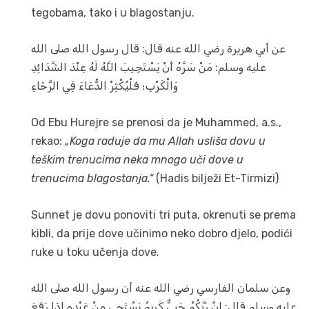
tegobama, tako i u blagostanju.
عن أبي هريرة رضي الله عنه قال: قال رسول الله صلى الله
عليه وسلم: مَنْ سَرَّهُ أَنْ يَسْتَجِيبَ اللَّهُ لَهُ عِنْدَ الشَّدَائِدِ
وَالْكَرْبِ؛ فَلْيُكْثِرْ الدُّعَاءَ فِي الرَّخَاءِ
Od Ebu Hurejre se prenosi da je Muhammed, a.s.,
rekao:
„Koga raduje da mu Allah usliša dovu u
teškim trenucima neka mnogo uči dove u
trenucima blagostanja.“
(Hadis bilježi Et-Tirmizi)
Sunnet je dovu ponoviti tri puta, okrenuti se prema
kibli, da prije dove učinimo neko dobro djelo, podići
ruke u toku učenja dove.
وعن سلمان الفارسي رضي الله عنه أن رسول الله صلى الله
عليه وسلم قال: إِنَّ رَبَّكُمْ حَيِيٌّ كَرِيمٌ يَسْتَحِي مِنْ عَبْدِهِ إِذَا رَفَعَ