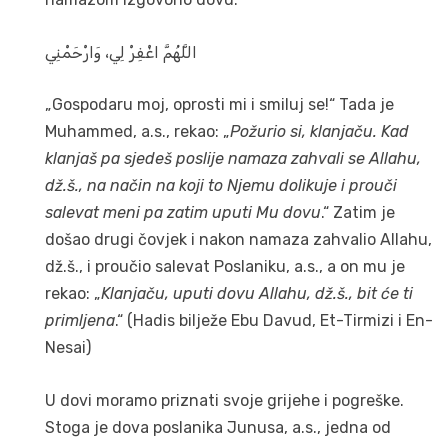
اللَّهُمَّ اغْفِرْ لِي، وَارْحَمْنِي
„Gospodaru moj, oprosti mi i smiluj se!“ Tada je
Muhammed, a.s., rekao: „
Požurio si, klanjaču. Kad
klanjaš pa sjedeš poslije namaza zahvali se Allahu,
dž.š., na način na koji to Njemu dolikuje i prouči
salevat meni pa zatim uputi Mu dovu
.“ Zatim je
došao drugi čovjek i nakon namaza zahvalio Allahu,
dž.š., i proučio salevat Poslaniku, a.s., a on mu je
rekao: „
Klanjaču, uputi dovu Allahu, dž.š., bit će ti
primljena
.“ (Hadis bilježe Ebu Davud, Et-Tirmizi i En-
Nesai)
U dovi moramo priznati svoje grijehe i pogreške.
Stoga je dova poslanika Junusa, a.s., jedna od