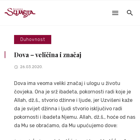
Duhovnost
Dova – veličina i značaj
26.03.2020.
Dova ima veoma veliki značaj i ulogu u životu
čovjeka. Ona je srž ibadeta, pokornosti radi koje je
Allah, dž.š., stvorio džinne i ljude, jer Uzvišeni kaže
da je svijet džinna i ljudi stvorio isključivo radi
pokornosti i ibadeta Njemu. Allah, dž.š., hoće od nas
da Mu se obraćamo, da Mu upućujemo dove: