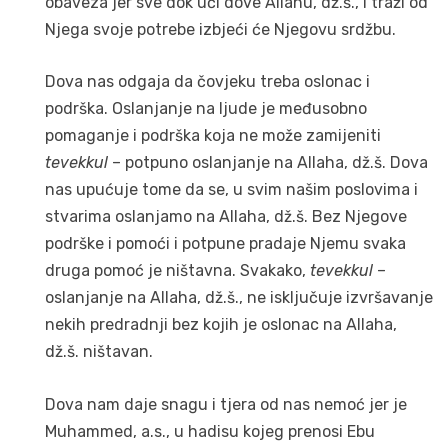
obaveza jer sve dok uči dove Allahu, dž.š., i traži od
Njega svoje potrebe izbjeći će Njegovu srdžbu.
Dova nas odgaja da čovjeku treba oslonac i
podrška. Oslanjanje na ljude je međusobno
pomaganje i podrška koja ne može zamijeniti
tevekkul
– potpuno oslanjanje na Allaha, dž.š. Dova
nas upućuje tome da se, u svim našim poslovima i
stvarima oslanjamo na Allaha, dž.š. Bez Njegove
podrške i pomoći i potpune pradaje Njemu svaka
druga pomoć je ništavna. Svakako,
tevekkul
–
oslanjanje na Allaha, dž.š., ne isključuje izvršavanje
nekih predradnji bez kojih je oslonac na Allaha,
dž.š. ništavan.
Dova nam daje snagu i tjera od nas nemoć jer je
Muhammed, a.s., u hadisu kojeg prenosi Ebu