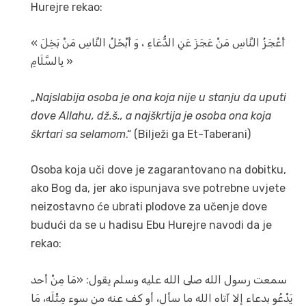
Hurejre rekao:
« أَعْجَزُ النَّاسِ مَنْ عَجَزَ عَنِ الدُّعَاءِ ، وَ أَبْخَلُ النَّاسِ مَنْ بَخِلَ
بِالسَّلَامِ »
„
Najslabija osoba je ona koja nije u stanju da uputi
dove Allahu, dž.š., a najškrtija je osoba ona koja
škrtari sa selamom
.“ (Bilježi ga Et-Taberani)
Osoba koja uči dove je zagarantovano na dobitku,
ako Bog da, jer ako ispunjava sve potrebne uvjete
neizostavno će ubrati plodove za učenje dove
budući da se u hadisu Ebu Hurejre navodi da je
rekao:
سمعت رسول الله صلى الله عليه وسلم يقول: «مَا مِنْ أحد
يَدْعُو بدعاء إلا آتاه الله ما سأل، أو كف عنه من سوء مِثْلَه، مَا