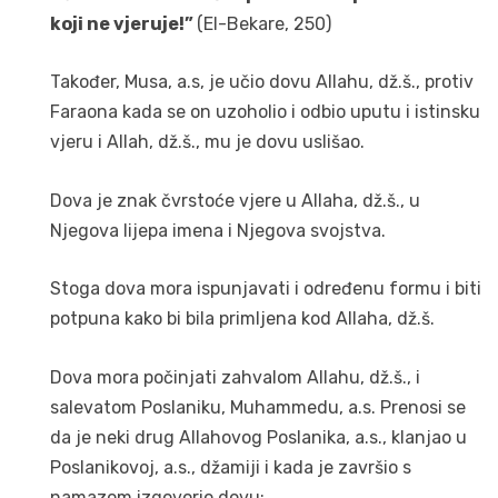
koji ne vjeruje!”
(El-Bekare, 250)
Također, Musa, a.s, je učio dovu Allahu, dž.š., protiv
Faraona kada se on uzoholio i odbio uputu i istinsku
vjeru i Allah, dž.š., mu je dovu uslišao.
Dova je znak čvrstoće vjere u Allaha, dž.š., u
Njegova lijepa imena i Njegova svojstva.
Stoga dova mora ispunjavati i određenu formu i biti
potpuna kako bi bila primljena kod Allaha, dž.š.
Dova mora počinjati zahvalom Allahu, dž.š., i
salevatom Poslaniku, Muhammedu, a.s. Prenosi se
da je neki drug Allahovog Poslanika, a.s., klanjao u
Poslanikovoj, a.s., džamiji i kada je završio s
namazom izgovorio dovu: