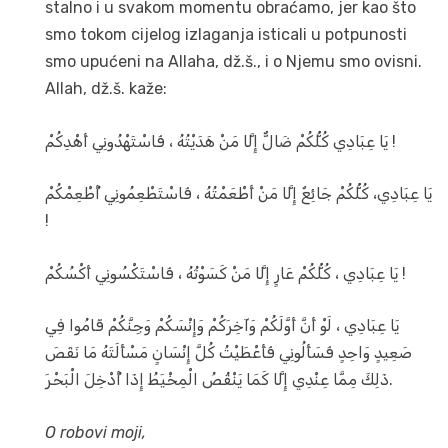
stalno i u svakom momentu obraćamo, jer kao što
smo tokom cijelog izlaganja isticali u potpunosti
smo upućeni na Allaha, dž.š., i o Njemu smo ovisni.
Allah, dž.š. kaže:
يَا عِبَادِي كُلُّكُمْ ضَالٌّ إِلَّا مَنْ هَدَيْتُهُ ، فَاسْتَهْدُونِي أَهْدِكُمْ !
يَا عِبَادِي، كُلُّكُمْ جَائِعٌ إِلَّا مَنْ أَطْعَمْتُهُ ، فَاسْتَطْعِمُونِي أُطْعِمْكُمْ
!
يَا عِبَادِي ، كُلُّكُمْ عَارٍ إِلَّا مَنْ كَسَوْتُهُ ، فَاسْتَكْسُونِي أَكْسُكُمْ !
يَا عِبَادِي ، لَوْ أَنَّ أَوَّلَكُمْ وَآخِرَكُمْ وَإِنْسَكُمْ وَجِنَّكُمْ قَامُوا فِي
صَعِيدٍ وَاحِدٍ فَسَأَلُونِي فَأَعْطَيْتُ كُلَّ إِنْسَانٍ مَسْأَلَتَهُ مَا نَقَصَ
ذَلِكَ مِمَّا عِنْدِي إِلَّا كَمَا يَنْقُصُ الْمِخْيَطُ إِذَا أُدْخِلَ الْبَحْرَ.
O robovi moji,