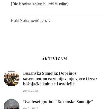
(Dio hadisa kojeg bilježi Muslim)
Halil Mehanović, prof.
AKTIVIZAM
Bosanska Sumejja: Doprinos
savremenom razumijevanju vjere i izraz
bošnjačke kulture i tradicije
28.12.2022.
Dvadeset godina “Bosanske Sumejje”
06.01.2022.