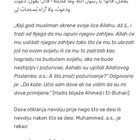
يَعْجَلْ، قالوا: يا رسولَ اللهِ، وما عَجَلَتُه؟ قال: يقولُ: دعوتُ
ودَعوتُ، ولا أُراه يُستجابُ لي
„Koji god musliman okrene svoje lice Allahu, dž.š., i
traži od Njega da mu ispuni njegov zahtjev, Allah će
mu uslišati njegov zahtjev tako što će mu to ubrzati
još na ovom svijetu ili će mu to zadržati kao
nagradu na budućem svijetu, ako ne bude
nestrpljiv i požurivao. Ashabi su upitali Allahovog
Poslanika, a.s.: A šta znači požurivanje?“ Odgovorio
je: „Da kaže: Učio sam dove ali ne vidim da su mi
dove primljene.“
(Hadis bilježe Ahmed i El-Buhari)
Dova otklanja nevolju prije nego što se desi ili
nevolju nakon što se desi. Muhammed, a.s., je
rekao: