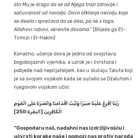
što Mu je drago da se od Njega traži zdravlje i
sačuvanost od nevolja. Dova otklanja nevolju koja
se desila i sprečava da se desi, pa se s toga,
Allahovi robovi, okrenite dovama
.“ (Bilježe ga Et-
Tirmizi i El-Hakim)
Konačno, učenje dova je jedno od svojstava
bogobojaznih vjernika, a uzrok je i čvrstoće i
pobjede nad neprijateljem, kao u slučaju Taluta koji
je sa svojom vojskom kada se sučelio sa Džalutom i
njegovom vojskom učio:
رَبَّنَا أَفْرِغْ عَلَيْنَا صَبْرًا وَثَبِّتْ أَقْدَامَنَا وَانْصُرْنَا عَلَى الْقَوْمِ
الْكَافِرِينَ [البقرة:250]
“Gospodaru naš, nadahni nas izdržljivošću i
učvrsti korake naše i pomozi nas protiv naroda