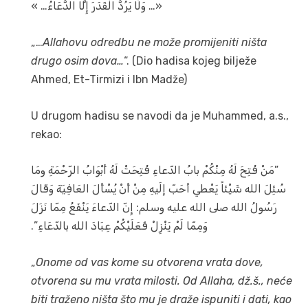
« …وَلَا يَرُدُّ الْقَدَرَ إِلَّا الدُّعَاءُ …»
„…
Allahovu odredbu ne može promijeniti ništa
drugo osim dova…
“. (Dio hadisa kojeg bilježe
Ahmed, Et-Tirmizi i Ibn Madže)
U drugom hadisu se navodi da je Muhammed, a.s.,
rekao:
‏”‏مَنْ فُتِحَ لَهُ مِنْكُمْ بابُ الدّعاءِ فُتِحَتْ لَهُ أَبْوَابُ الرّحْمَةِ ومَا
سُئِلَ الله شَيْئاً يَعْطي أحَبّ إلَيهِ مِنْ أَنْ يُسْأَلَ العَافِيَةَ وَقَالَ
رَسُولُ الله صلى الله عليه وسلم‏:‏ إِنّ الدّعاءَ يَنْفَعُ مِمّا نَزَلَ
وَمِمّا لَمْ يَنْزِلْ فَعَلَيْكُمْ عِبَادَ الله بالدّعَاءِ‏”‏‏.‏
„
Onome od vas kome su otvorena vrata dove,
otvorena su mu vrata milosti. Od Allaha, dž.š., neće
biti traženo ništa što mu je draže ispuniti i dati, kao