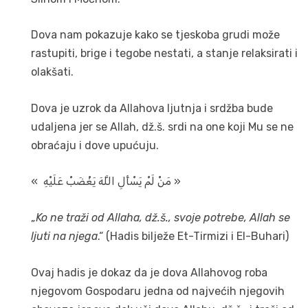
Dova nam pokazuje kako se tjeskoba grudi može
rastupiti, brige i tegobe nestati, a stanje relaksirati i
olakšati.
Dova je uzrok da Allahova ljutnja i srdžba bude
udaljena jer se Allah, dž.š. srdi na one koji Mu se ne
obraćaju i dove upućuju.
« مَنْ لَمْ يَسْأَلِ اللَّهَ يَغْضَبْ عَلَيْهِ ‏ »
„
Ko ne traži od Allaha, dž.š., svoje potrebe, Allah se
ljuti na njega
.“ (Hadis bilježe Et-Tirmizi i El-Buhari)
Ovaj hadis je dokaz da je dova Allahovog roba
njegovom Gospodaru jedna od najvećih njegovih