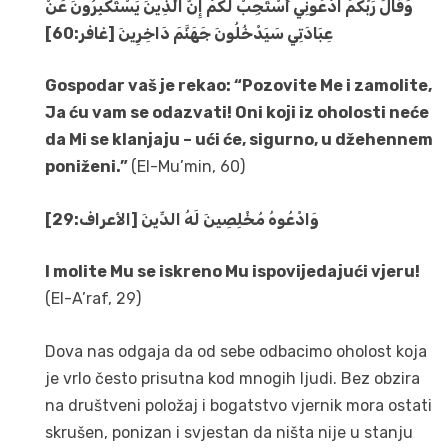
وَقَالَ رَبُّكُمُ ادْعُونِي أَسْتَجِبْ لَكُمْ إِنَّ الَّذِينَ يَسْتَكْبِرُونَ عَنْ
عِبَادَتِي سَيَدْخُلُونَ جَهَنَّمَ دَاخِرِينَ [غافر:60]
Gospodar vaš je rekao: “Pozovite Me i zamolite,
Ja ću vam se odazvati! Oni koji iz oholosti neće
da Mi se klanjaju – ući će, sigurno, u džehennem
poniženi.”
(El-Mu’min, 60)
وَادْعُوهُ مُخْلِصِينَ لَهُ الدِّينَ [الأعراف:29]
I molite Mu se iskreno Mu ispovijedajući vjeru!
(El-A’raf, 29)
Dova nas odgaja da od sebe odbacimo oholost koja
je vrlo često prisutna kod mnogih ljudi. Bez obzira
na društveni položaj i bogatstvo vjernik mora ostati
skrušen, ponizan i svjestan da ništa nije u stanju