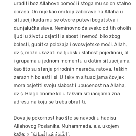
uraditi bez Allahove pomoći i stoga mu se on stalno
obraća. On nije kao oni koji zaborave na Allaha u
situaciji kada mu se otvore putevi bogatstva i
dunjalučke slave. Neminovno će svako od tih oholih
ljudi u životu osjetiti slabost i nemoć, bilo zbog
bolesti, gubitka položaja i ovosvjetske moći. Allah,
dž.š, može ukazati na ljudsku slabost pojedincu, ali
i grupama u jednom momentu u datim situacijama,
kao što su stanja prirodnih nesreća, ratova, teških
zaraznih bolesti i sl. U takvim situacijama čovjek
mora osjetiti svoju slabost i upućenost na Allaha,
dž.š. Blago onome ko u takvim situacijama zna
adresu na koju se treba obratiti.
Dova je pokornost kao što se navodi u hadisu
Allahovog Poslanika, Muhammeda, a.s, ukojem
kaže: « “الدُّعَاءُ هُوَ الْعِبَادَةُ”.