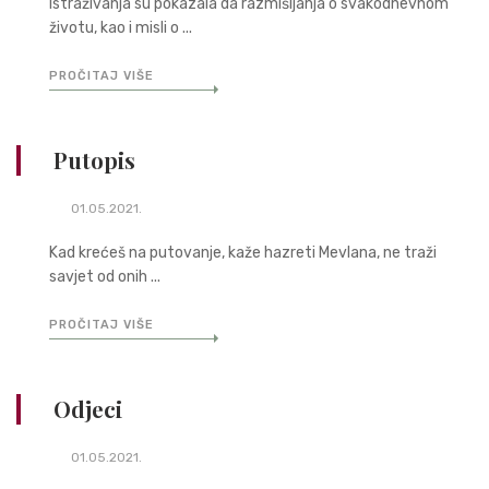
Istraživanja su pokazala da razmišljanja o svakodnevnom
životu, kao i misli o ...
PROČITAJ VIŠE
Putopis
01.05.2021.
Kad krećeš na putovanje, kaže hazreti Mevlana, ne traži
savjet od onih ...
PROČITAJ VIŠE
Odjeci
01.05.2021.