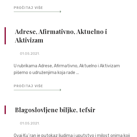
PROČITAJ VIŠE
Adrese, Afirmativno, Aktuelno i
Aktivizam
01.05.2021.
U rubrikama Adrese, Afirmativno, Aktuelno i Aktivizam
pišemo o udruženjima koja rade ...
PROČITAJ VIŠE
Blagoslovljene biljke, tefsir
01.05.2021.
Ovaj Ku´ran je putokaz ljudima i uputstvo i milost onima koji