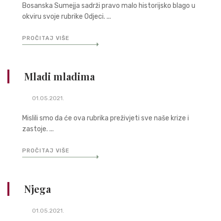
Bosanska Sumejja sadrži pravo malo historijsko blago u
okviru svoje rubrike Odjeci. ...
PROČITAJ VIŠE
Mladi mladima
01.05.2021.
Mislili smo da će ova rubrika preživjeti sve naše krize i
zastoje. ...
PROČITAJ VIŠE
Njega
01.05.2021.