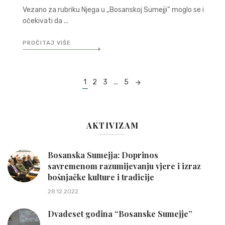
Vezano za rubriku Njega u „Bosanskoj Sumejji“ moglo se i
očekivati da ...
PROČITAJ VIŠE
Posts
1
2
3
...
5
navigation
AKTIVIZAM
Bosanska Sumejja: Doprinos
savremenom razumijevanju vjere i izraz
bošnjačke kulture i tradicije
28.12.2022.
Dvadeset godina “Bosanske Sumejje”