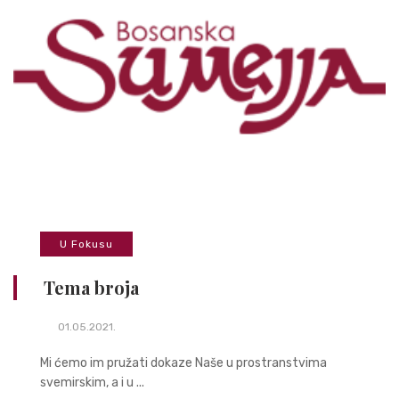
U Fokusu
Tema broja
01.05.2021.
Mi ćemo im pružati dokaze Naše u prostranstvima
svemirskim, a i u ...