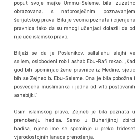
poput svoje majke Ummu-Seleme, bila izuzetno
obrazovana, s natprosječnim poznavanjem
šerijatskog prava. Bila je veoma poznata i cijenjena
pravnica tako da su mnogi učenjaci dolazili da od
nje uče islamsko pravo.
Bilježi se da je Poslanikov, sallallahu alejhi ve
sellem, oslobođeni rob i ashab Ebu-Rafi rekao: „Kad
god bih spominjao žene pravnice iz Medine, sjetio
bih se Zejneb b. Ebu-Seleme. Ona je bila pobožna i
posvećena muslimanka i jedna od vrlo poštovanih
ashabijki.“
Osim islamskog prava, Zejneb je bila poznata u
prenošenju hadisa. Samo u Buharijinoj zbirci
hadisa, njeno ime se spominje u preko trideset
vjerodostojnih lanaca prenošenja.