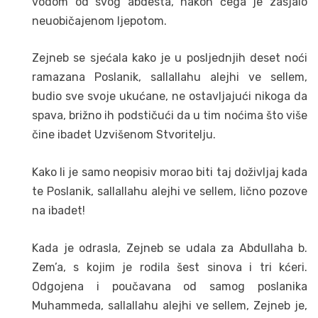
vodom od svog abdesta, nakon čega je zasjalo
neuobičajenom ljepotom.
Zejneb se sjećala kako je u posljednjih deset noći
ramazana Poslanik, sallallahu alejhi ve sellem,
budio sve svoje ukućane, ne ostavljajući nikoga da
spava, brižno ih podstičući da u tim noćima što više
čine ibadet Uzvišenom Stvoritelju.
Kako li je samo neopisiv morao biti taj doživljaj kada
te Poslanik, sallallahu alejhi ve sellem, lično pozove
na ibadet!
Kada je odrasla, Zejneb se udala za Abdullaha b.
Zem’a, s kojim je rodila šest sinova i tri kćeri.
Odgojena i poučavana od samog poslanika
Muhammeda, sallallahu alejhi ve sellem, Zejneb je,