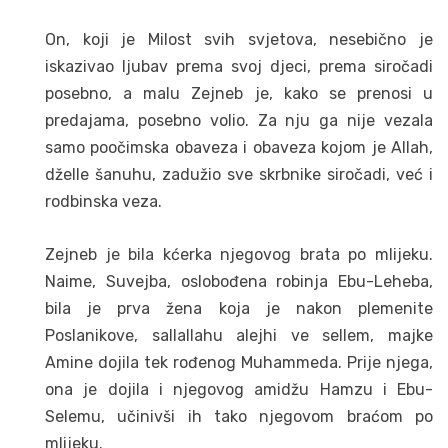
On, koji je Milost svih svjetova, nesebično je
iskazivao ljubav prema svoj djeci, prema siročadi
posebno, a malu Zejneb je, kako se prenosi u
predajama, posebno volio. Za nju ga nije vezala
samo poočimska obaveza i obaveza kojom je Allah,
dželle šanuhu, zadužio sve skrbnike siročadi, već i
rodbinska veza.
Zejneb je bila kćerka njegovog brata po mlijeku.
Naime, Suvejba, oslobođena robinja Ebu-Leheba,
bila je prva žena koja je nakon plemenite
Poslanikove, sallallahu alejhi ve sellem, majke
Amine dojila tek rođenog Muhammeda. Prije njega,
ona je dojila i njegovog amidžu Hamzu i Ebu-
Selemu, učinivši ih tako njegovom braćom po
mlijeku.