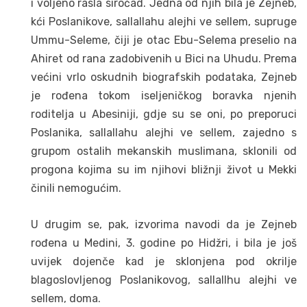
i voljeno rasla siročad. Jedna od njih bila je Zejneb,
kći Poslanikove, sallallahu alejhi ve sellem, supruge
Ummu-Seleme, čiji je otac Ebu-Selema preselio na
Ahiret od rana zadobivenih u Bici na Uhudu. Prema
većini vrlo oskudnih biografskih podataka, Zejneb
je rođena tokom iseljeničkog boravka njenih
roditelja u Abesiniji, gdje su se oni, po preporuci
Poslanika, sallallahu alejhi ve sellem, zajedno s
grupom ostalih mekanskih muslimana, sklonili od
progona kojima su im njihovi bližnji život u Mekki
činili nemogućim.
U drugim se, pak, izvorima navodi da je Zejneb
rođena u Medini, 3. godine po Hidžri, i bila je još
uvijek dojenče kad je sklonjena pod okrilje
blagoslovljenog Poslanikovog, sallallhu alejhi ve
sellem, doma.