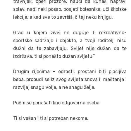
travnjak, operi prozore, nauči da kuhaš, napravi
splav, nađi neki posao, posjeti bolesnika, uči školske
lekcije, a kad sve to završiš, čitaj neku knjigu.
Grad u kojem živiš ne duguje ti rekreativno-
sportske sadržaje i objekte, a tvoji roditelji nisu
dužni da te zabavljaju. Svijet nije dužan da te
izdržava, ti si ponešto dužan svijetu.”
Drugim riječima – odrasti, prestani biti plašljiva
beba, probudi se iz svog svijeta snova i maštanja i
razvijaj snagu volje, a ne snagu želje.
Počni se ponašati kao odgovorna osoba.
Ti si važan i ti si potreban nekome.