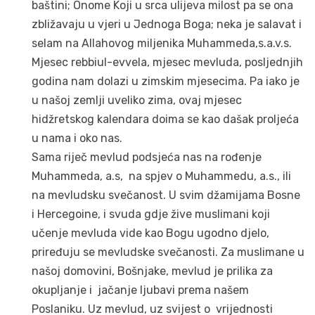
baštini; Onome Koji u srca ulijeva milost pa se ona
zbližavaju u vjeri u Jednoga Boga; neka je salavat i
selam na Allahovog miljenika Muhammeda,s.a.v.s.
Mjesec rebbiul-evvela, mjesec mevluda, posljednjih
godina nam dolazi u zimskim mjesecima. Pa iako je
u našoj zemlji uveliko zima, ovaj mjesec
hidžretskog kalendara doima se kao dašak proljeća
u nama i oko nas.
Sama riječ mevlud podsjeća nas na rođenje
Muhammeda, a.s, na spjev o Muhammedu, a.s., ili
na mevludsku svečanost. U svim džamijama Bosne
i Hercegoine, i svuda gdje žive muslimani koji
učenje mevluda vide kao Bogu ugodno djelo,
priređuju se mevludske svečanosti. Za muslimane u
našoj domovini, Bošnjake, mevlud je prilika za
okupljanje i jačanje ljubavi prema našem
Poslaniku. Uz mevlud, uz svijest o vrijednosti