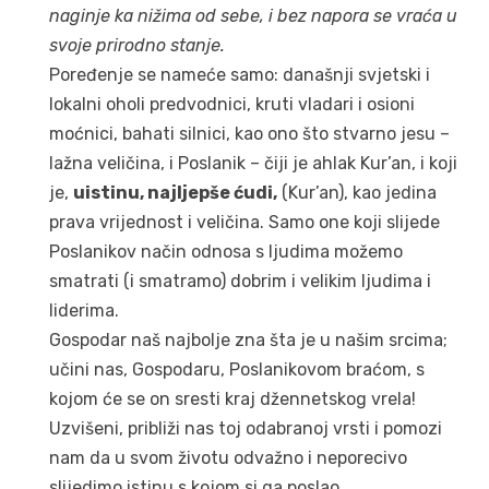
naginje ka nižima od sebe, i bez napora se vraća u
svoje prirodno stanje.
Poređenje se nameće samo: današnji svjetski i
lokalni oholi predvodnici, kruti vladari i osioni
moćnici, bahati silnici, kao ono što stvarno jesu –
lažna veličina, i Poslanik – čiji je ahlak Kur’an, i koji
je,
uistinu, najljepše ćudi,
(Kur’an), kao jedina
prava vrijednost i veličina. Samo one koji slijede
Poslanikov način odnosa s ljudima možemo
smatrati (i smatramo) dobrim i velikim ljudima i
liderima.
Gospodar naš najbolje zna šta je u našim srcima;
učini nas, Gospodaru, Poslanikovom braćom, s
kojom će se on sresti kraj džennetskog vrela!
Uzvišeni, približi nas toj odabranoj vrsti i pomozi
nam da u svom životu odvažno i neporecivo
slijedimo istinu s kojom si ga poslao.