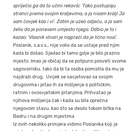
spriječio ga da to učini rekavši: ′Tako postupaju
stranci prema svojim kraljevima, a ja nisam kralj!
Ja
sam čovjek kao i vi′. Zatim je uzeo odjeću, a ja sam
želio da je ponesem umjesto njega. Odbio je to i
kazao: ′Vlasnik stvari je najpreči da je lično nosi′.
Poslanik, s.a.v.s., nije volio da se ustaje pred njim
kada bi došao. Sjedao bi tamo gdje je bilo prazno
mjesto. Imao je običaj da se potpuno posveti svome
sagovorniku, tako da bi ta osoba pomislila da mu je
najdraži drug. Uvijek se savjetovao sa svojim
drugovima i pitao ih za mišljenje o političkim,
ratnim i ovosvjetskim pitanjima. Prihvatao je
njihova mišljenja čak i kada su bila oprečna
njegovom stavu, kao što se desilo tokom bitke na
Bedru i na drugim mjestima
Iz ovih nekoliko primjera vidimo Poslanika koji je