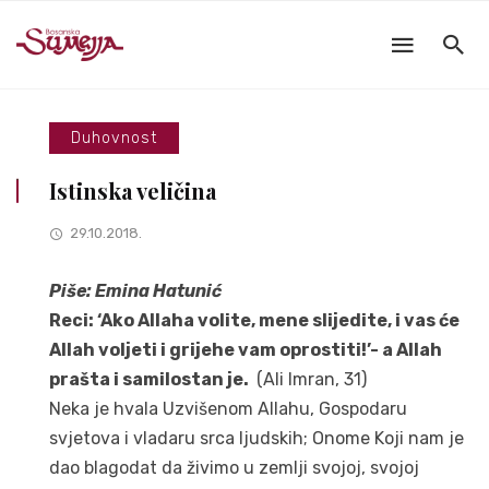
Duhovnost
Istinska veličina
29.10.2018.
Piše: Emina Hatunić
Reci: ‘Ako Allaha volite, mene slijedite, i vas će
Allah voljeti i grijehe vam oprostiti!’- a Allah
prašta i samilostan je.
(Ali Imran, 31)
Neka je hvala Uzvišenom Allahu, Gospodaru
svjetova i vladaru srca ljudskih; Onome Koji nam je
dao blagodat da živimo u zemlji svojoj, svojoj