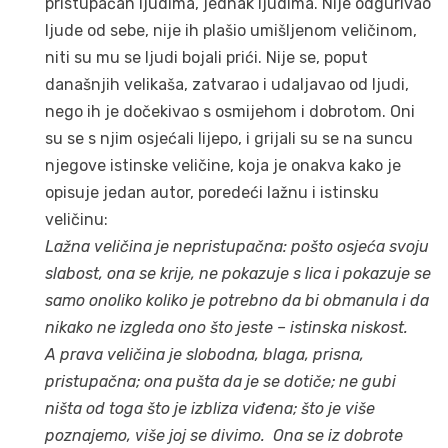
pristupačan ljudima, jednak ljudima. Nije odgurivao
ljude od sebe, nije ih plašio umišljenom veličinom,
niti su mu se ljudi bojali prići. Nije se, poput
današnjih velikaša, zatvarao i udaljavao od ljudi,
nego ih je dočekivao s osmijehom i dobrotom. Oni
su se s njim osjećali lijepo, i grijali su se na suncu
njegove istinske veličine, koja je onakva kako je
opisuje jedan autor, poredeći lažnu i istinsku
veličinu:
Lažna veličina je nepristupačna: pošto osjeća svoju
slabost, ona se krije, ne pokazuje s lica i pokazuje se
samo onoliko koliko je potrebno da bi obmanula i da
nikako ne izgleda ono što jeste – istinska niskost.
A prava veličina je slobodna, blaga, prisna,
pristupačna; ona pušta da je se dotiče; ne gubi
ništa od toga što je izbliza viđena; što je više
poznajemo, više joj se divimo. Ona se iz dobrote