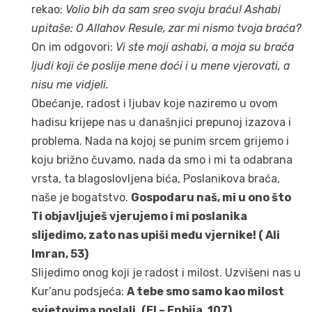
rekao:
Volio bih da sam sreo svoju braću! Ashabi
upitaše
: O Allahov Resule, zar mi nismo tvoja braća?
On im odgovori:
Vi ste moji ashabi, a moja su braća
ljudi koji će poslije mene doći i u mene vjerovati, a
nisu me vidjeli.
Obećanje, radost i ljubav koje naziremo u ovom
hadisu krijepe nas u današnjici prepunoj izazova i
problema. Nada na kojoj se punim srcem grijemo i
koju brižno čuvamo, nada da smo i mi ta odabrana
vrsta, ta blagoslovljena bića, Poslanikova braća,
naše je bogatstvo.
Gospodaru naš,
mi u ono što
Ti objavljuješ vjerujemo i mi poslanika
slijedimo, zato nas upiši među vjernike! ( Ali
Imran, 53)
Slijedimo onog koji je radost i milost. Uzvišeni nas u
Kur’anu podsjeća:
A tebe smo samo kao milost
svjetovima poslali. (El – Enbija, 107)