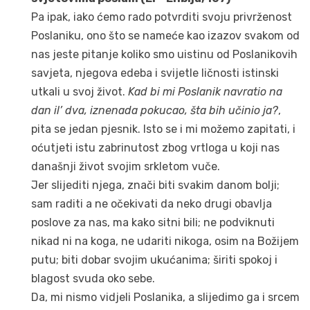
Pa ipak, iako ćemo rado potvrditi svoju privrženost
Poslaniku, ono što se nameće kao izazov svakom od
nas jeste pitanje koliko smo uistinu od Poslanikovih
savjeta, njegova edeba i svijetle ličnosti istinski
utkali u svoj život.
Kad bi mi Poslanik navratio na
dan il’ dva, iznenada pokucao, šta bih učinio ja?
,
pita se jedan pjesnik. Isto se i mi možemo zapitati, i
oćutjeti istu zabrinutost zbog vrtloga u koji nas
današnji život svojim srkletom vuče.
Jer slijediti njega, znači biti svakim danom bolji;
sam raditi a ne očekivati da neko drugi obavlja
poslove za nas, ma kako sitni bili; ne podviknuti
nikad ni na koga, ne udariti nikoga, osim na Božijem
putu; biti dobar svojim ukućanima; širiti spokoj i
blagost svuda oko sebe.
Da, mi nismo vidjeli Poslanika, a slijedimo ga i srcem