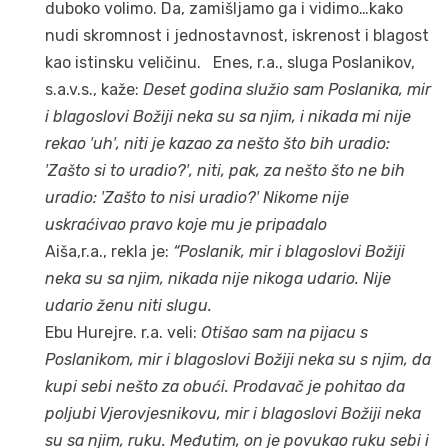
duboko volimo. Da, zamišljamo ga i vidimo…kako
nudi skromnost i jednostavnost, iskrenost i blagost
kao istinsku veličinu. Enes, r.a., sluga Poslanikov,
s.a.v.s., kaže:
Deset godina služio sam Poslanika, mir
i blagoslovi Božiji neka su sa njim, i nikada mi nije
rekao ′uh′, niti je kazao za nešto što bih uradio:
′Zašto si to uradio?′, niti, pak, za nešto što ne bih
uradio: ′Zašto to nisi uradio?′ Nikome nije
uskraćivao pravo koje mu je pripadalo
Aiša,r.a., rekla je:
“Poslanik, mir i blagoslovi Božiji
neka su sa njim, nikada nije nikoga udario. Nije
udario ženu niti slugu.
Ebu Hurejre. r.a. veli:
Otišao sam na pijacu s
Poslanikom, mir i blagoslovi Božiji neka su s njim, da
kupi sebi nešto za obući. Prodavač je pohitao da
poljubi Vjerovjesnikovu, mir i blagoslovi Božiji neka
su sa njim, ruku. Međutim, on je povukao ruku sebi i