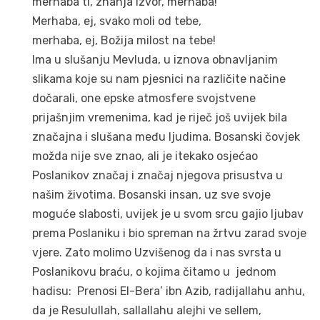
merhaba ti, znanja izvor, merhaba!
Merhaba, ej, svako moli od tebe,
merhaba, ej, Božija milost na tebe!
Ima u slušanju Mevluda, u iznova obnavljanim
slikama koje su nam pjesnici na različite načine
dočarali, one epske atmosfere svojstvene
prijašnjim vremenima, kad je riječ još uvijek bila
značajna i slušana među ljudima. Bosanski čovjek
možda nije sve znao, ali je itekako osjećao
Poslanikov značaj i značaj njegova prisustva u
našim životima. Bosanski insan, uz sve svoje
moguće slabosti, uvijek je u svom srcu gajio ljubav
prema Poslaniku i bio spreman na žrtvu zarad svoje
vjere. Zato molimo Uzvišenog da i nas svrsta u
Poslanikovu braću, o kojima čitamo u jednom
hadisu: Prenosi El-Bera’ ibn Azib, radijallahu anhu,
da je Resulullah, sallallahu alejhi ve sellem,