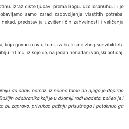
tinu, izraz čiste ljubavi prema Bogu, džellešanuhu, ili je
obavljamo samo zarad zadovoljenja vlastitih potreba,
 nekad, predstavlja uzvišeni čin zahvalnosti i veličanja
 koja govori o ovoj temi, izabrali smo zbog senzibiliteta
blju intimu, iz koje će, na jedan nenadani vanjski poticaj,
amiju da obavi namaz. Iz noćne tame do njega je dopirao
ožijih odabranika koji je u džamiji radi ibadeta, počeo je i
kako bi, zapravo, privukao pažnju prisutnoga i potaknuo ga