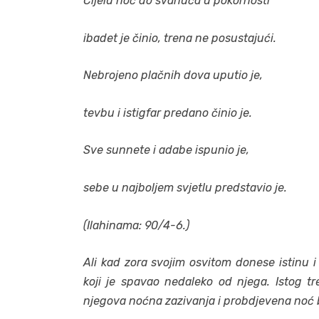
Cijelu noć do svanuća u pokornosti
ibadet je činio, trena ne posustajući.
Nebrojeno plačnih dova uputio je,
tevbu i istigfar predano činio je.
Sve sunnete i adabe ispunio je,
sebe u najboljem svjetlu predstavio je.
(Ilahinama: 90/4-6.)
Ali kad zora svojim osvitom donese istinu i
koji je spavao nedaleko od njega. Istog 
njegova noćna zazivanja i probdjevena noć b