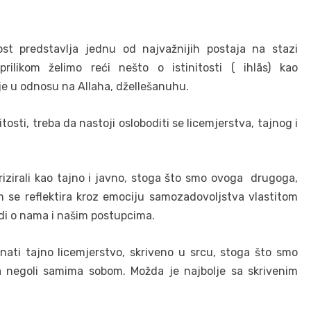
st predstavlja jednu od najvažnijih postaja na stazi
likom želimo reći nešto o istinitosti ( ihlãs) kao
uje u odnosu na Allaha, džellešanuhu.
tosti, treba da nastoji osloboditi se licemjerstva, tajnog i
rizirali kao tajno i javno, stoga što smo ovoga drugoga,
m se reflektira kroz emociju samozadovoljstva vlastitom
di o nama i našim postupcima.
znati tajno licemjerstvo, skriveno u srcu, stoga što smo
 negoli samima sobom. Možda je najbolje sa skrivenim