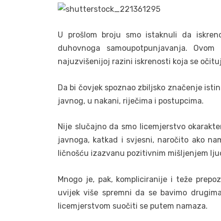
U prošlom broju smo istaknuli da iskreno
duhovnoga samoupotpunjavanja. Ovom pri
najuzvišenijoj razini iskrenosti koja se očit
Da bi čovjek spoznao zbiljsko značenje istini
javnog, u nakani, riječima i postupcima.
Nije slučajno da smo licemjerstvo okarakte
javnoga, katkad i svjesni, naročito ako na
ličnošću izazvanu pozitivnim mišljenjem lju
Mnogo je, pak, kompliciranije i teže prepo
uvijek više spremni da se bavimo drugima
licemjerstvom suočiti se putem namaza.