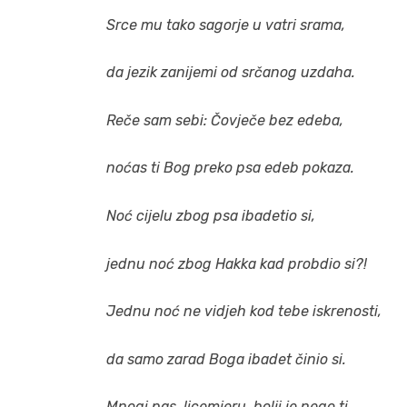
Srce mu tako sagorje u vatri srama,
da jezik zanijemi od srčanog uzdaha.
Reče sam sebi: Čovječe bez edeba,
noćas ti Bog preko psa edeb pokaza.
Noć cijelu zbog psa ibadetio si,
jednu noć zbog Hakka kad probdio si?!
Jednu noć ne vidjeh kod tebe iskrenosti,
da samo zarad Boga ibadet činio si.
Mnogi pas, licemjeru, bolji je nego ti,