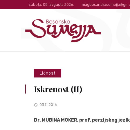
subota, 08. avgusta 2026.
magbosanskasumejja@gma
Ličnost
Iskrenost (II)
03.11.2016.
Dr. MUBINA MOKER, prof. perzijskog jezi