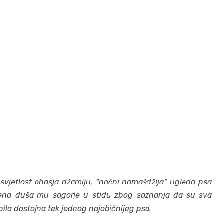
 svjetlost obasja džamiju, “noćni namašdžija” ugleda psa
trena duša mu sagorje u stidu zbog saznanja da su sva
ila dostojna tek jednog najobičnijeg psa.