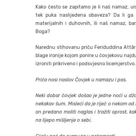
Kako često se zapitamo je li naš namaz, uis
tek puka naslijeđena obaveza? Da li ga 
materijalnih i duhovnih, ili naš namaz, bar
Boga?
Narednu stihovanu priču Feriduddina Attãra,
blage ironije kojom ponire u čovjekovu najdu
izroniti prikriveno i podsvjesno licemjerstvo.
Priča nosi naslov Čovjek u namazu i pas.
Neki dobar čovjek došao je jedne noći u dž
nekakav šum. Misleći da je riječ o nekom od B
on predano moliti naglas i tražiti oprost, 
na lijepo mišljenje o sebi.