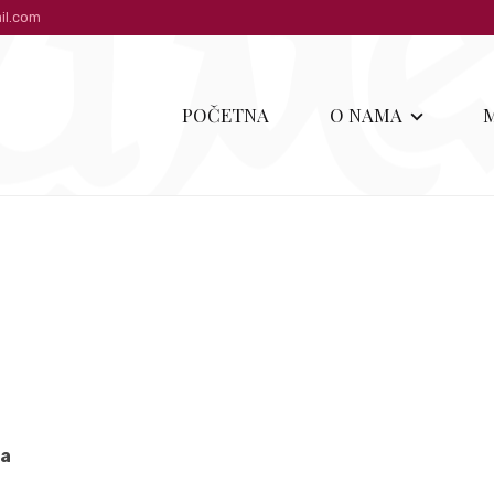
il.com
POČETNA
O NAMA
ka