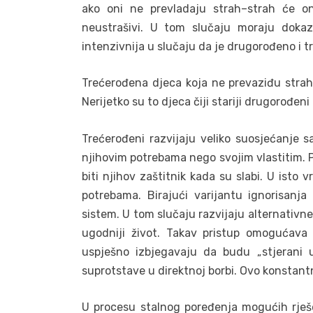
ako oni ne prevladaju strah–strah će ond
neustrašivi. U tom slučaju moraju dokaz
intenzivnija u slučaju da je drugorođeno i t
Trećerođena djeca koja ne prevaziđu strah
Nerijetko su to djeca čiji stariji drugorođeni
Trećerođeni razvijaju veliko suosjećanje s
njihovim potrebama nego svojim vlastitim. Pr
biti njihov zaštitnik kada su slabi. U isto
potrebama. Birajući varijantu ignorisanja
sistem. U tom slučaju razvijaju alternativne
ugodniji život. Takav pristup omogućava
uspješno izbjegavaju da budu „stjerani u
suprotstave u direktnoj borbi. Ovo konstantn
U procesu stalnog poređenja mogućih rješe