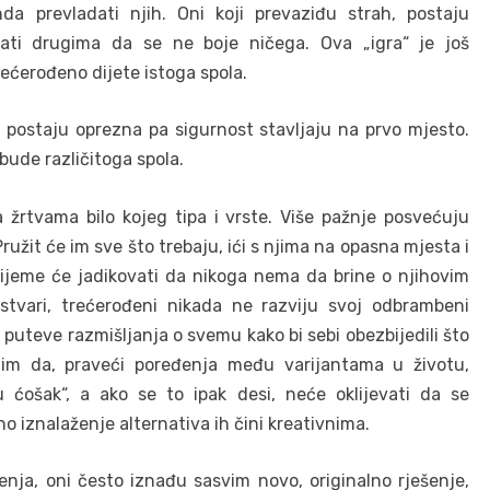
a prevladati njih. Oni koji prevaziđu strah, postaju
ati drugima da se ne boje ničega. Ova „igra“ je još
rećerođeno dijete istoga spola.
 postaju oprezna pa sigurnost stavljaju na prvo mjesto.
 bude različitoga spola.
a žrtvama bilo kojeg tipa i vrste. Više pažnje posvećuju
užit će im sve što trebaju, ići s njima na opasna mjesta i
 vrijeme će jadikovati da nikoga nema da brine o njihovim
 stvari, trećerođeni nikada ne razviju svoj odbrambeni
 puteve razmišljanja o svemu kako bi sebi obezbijedili što
 im da, praveći poređenja među varijantama u životu,
 ćošak“, a ako se to ipak desi, neće oklijevati da se
o iznalaženje alternativa ih čini kreativnima.
nja, oni često iznađu sasvim novo, originalno rješenje,