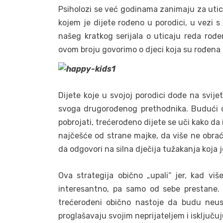
Psiholozi se već godinama zanimaju za utica
kojem je dijete rođeno u porodici, u vezi s
našeg kratkog serijala o uticaju reda rođen
ovom broju govorimo o djeci koja su rođena k
Dijete koje u svojoj porodici dođe na svije
svoga drugorođenog prethodnika. Budući d
pobrojati, trećerođeno dijete se uči kako da
najčešće od strane majke, da više ne obrać
da odgovori na silna dječija tužakanja koja jo
Ova strategija obično „upali“ jer, kad vi
interesantno, pa samo od sebe prestane. 
trećerođeni obično nastoje da budu neus
proglašavaju svojim neprijateljem i isključuju g