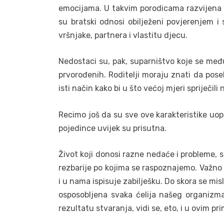
emocijama. U takvim porodicama razvijena j
su bratski odnosi obilježeni povjerenjem i
vršnjake, partnera i vlastitu djecu.
Nedostaci su, pak, suparništvo koje se međ
prvorođenih. Roditelji moraju znati da pose
isti način kako bi u što većoj mjeri spriječil
Recimo još da su sve ove karakteristike uopć
pojedince uvijek su prisutna.
Život koji donosi razne nedaće i probleme, s
rezbarije po kojima se raspoznajemo. Važno j
i u nama ispisuje zabilješku. Do skora se m
osposobljena svaka ćelija našeg organizm
rezultatu stvaranja, vidi se, eto, i u ovim pr