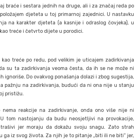
j braće i sestara jednih na druge, ali i za značaj reda po
 položajem djeteta u toj primarnoj zajednici. U nastavku
ja na karakter djeteta (a kasnije i odraslog čovjeka), u
ao treće i četvrto dijete u porodici.
t kao treće po redu, pod velikim je uticajem zadirkivanja
a su ta zadirkivanja veoma česta, da ih se ne može ni
 ih ignoriše. Do ovakvog ponašanja dolazi i zbog sugestija,
a pažnju na zadirkivanja, budući da ni ona nije u stanju
j pristižu.
še nema reakcije na zadirkivanje, onda ono više nije ni
U tom nastojanju da budu neosjetljivi na provokacije,
trašivi jer moraju da dokažu svoju snagu. Zato strah
a iz svog života. Za njih je to pitanje „biti ili ne biti“ jer,