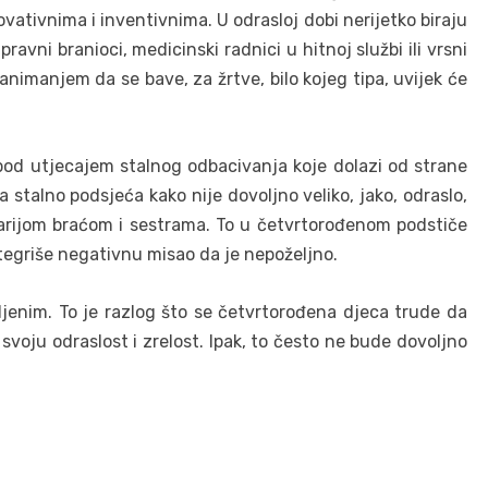
ovativnima i inventivnima. U odrasloj dobi nerijetko biraju
ravni branioci, medicinski radnici u hitnoj službi ili vrsni
 zanimanjem da se bave, za žrtve, bilo kojeg tipa, uvijek će
 pod utjecajem stalnog odbacivanja koje dolazi od strane
a stalno podsjeća kako nije dovoljno veliko, jako, odraslo,
starijom braćom i sestrama. To u četvrtorođenom podstiče
integriše negativnu misao da je nepoželjno.
jenim. To je razlog što se četvrtorođena djeca trude da
 svoju odraslost i zrel
ost. Ipak, to često ne bude dovoljno