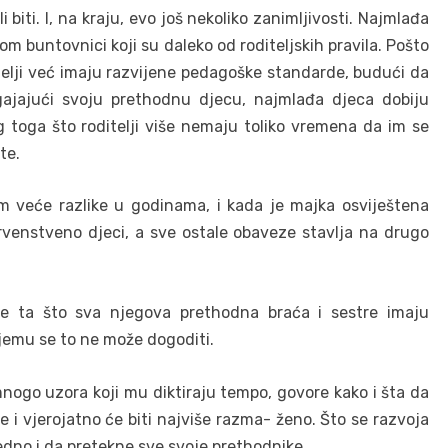
biti. I, na kraju, evo još nekoliko zanimljivosti. Najmlađa
om buntovnici koji su daleko od roditeljskih pravila. Pošto
telji već imaju razvijene pedagoške standarde, budući da
jajući svoju prethodnu djecu, najmlađa djeca dobiju
toga što roditelji više nemaju toliko vremena da im se
te.
m veće razlike u godinama, i kada je majka osviještena
rvenstveno djeci, a sve ostale obaveze stavlja na drugo
je ta što sva njegova prethodna braća i sestre imaju
 njemu se to ne može dogoditi.
nogo uzora koji mu diktiraju tempo, govore kako i šta da
e i vjerojatno će biti najviše razma- ženo. Što se razvoja
redno i da pretekne sve svoje prethodnike.