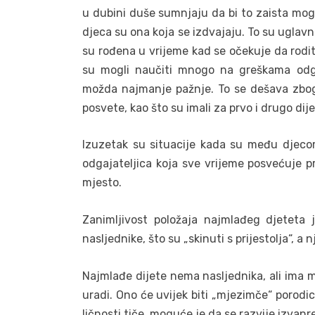
u dubini duše sumnjaju da bi to zaista mogli 
djeca su ona koja se izdvajaju. To su uglavn
su rođena u vrijeme kad se očekuje da rodi
su mogli naučiti mnogo na greškama odga
možda najmanje pažnje. To se dešava zbog 
posvete, kao što su imali za prvo i drugo dije
Izuzetak su situacije kada su među djeco
odgajateljica koja sve vrijeme posvećuje p
mjesto.
Zanimljivost položaja najmlađeg djeteta 
nasljednike, što su „skinuti s prijestolja“, a
Najmlađe dijete nema nasljednika, ali ima m
uradi. Ono će uvijek biti „mjezimče“ porodic
ličnosti tiče, moguće je da se razvije izvan