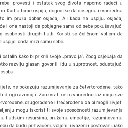
eba, provesti i ostatak svog života naporno radeći u
tno. Kad u tome uspiju, dogodi se da dosegnu izvanrednu
što im pruža dobar osjećaj. Ali kada ne uspiju, osjećaj
šće i ona nastoji da pobjegne sama od sebe pokušavajući
osobnosti drugih ljudi. Koristi se čeličnom voljom da
e uspije, onda mrzi samu sebe.
ostalih kako bi prikrili svoje „pravo ja“. Zbog osjećaja da
etko razviju glasan govor ili idu u suprotnost, odustajući
 osobu.
e dijete, ne pokazuju razumijevanje za četvrtorođene, tako
ih drugi razumiju. Zauzvrat, oni izvanredno razumiju sve
prvorođene, drugorođene i trećerođene da bi mogli živjeti
ljenju mogu iskoristiti svoje sposobnosti razumijevanja
nju ljudskim resursima, pružanju empatije, razumijevanju
ebu da budu prihvaćeni, voljeni, uvaženi i poštovani, iako