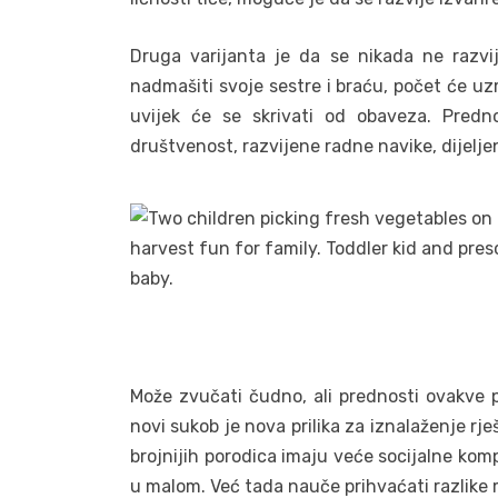
Druga varijanta je da se nikada ne razvi
nadmašiti svoje sestre i braću, počet će uzm
uvijek će se skrivati od obaveza. Predno
društvenost, razvijene radne navike, dijelj
Može zvučati čudno, ali prednosti ovakve 
novi sukob je nova prilika za iznalaženje rj
brojnijih porodica imaju veće socijalne kom
u malom. Već tada nauče prihvaćati razlike 