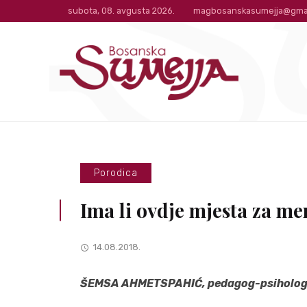
subota, 08. avgusta 2026.
magbosanskasumejja@gma
Porodica
Ima li ovdje mjesta za m
14.08.2018.
ŠEMSA AHMETSPAHIĆ, pedagog-psiholo