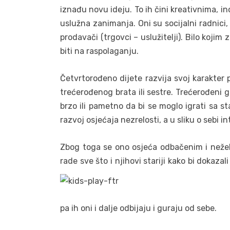
iznađu novu ideju. To ih čini kreativnima, in
uslužna zanimanja. Oni su socijalni radnici, p
prodavači (trgovci – uslužitelji). Bilo kojim
biti na raspolaganju.
Četvrtorođeno dijete razvija svoj karakter
trećerođenog brata ili sestre. Trećerođeni g
brzo ili pametno da bi se moglo igrati sa 
razvoj osjećaja nezrelosti, a u sliku o sebi 
Zbog toga se ono osjeća odbačenim i nežel
rade sve što i njihovi stariji kako bi dokazali
pa ih oni i dalje odbijaju i guraju od sebe.