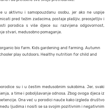
je u aktivnu i samopouzdanu osobu, jer ako ne uspije
icati pred težim zadacima, postaje plašljiv, preosjetljiv i
sti porodica s više djece su: razvijena odgovornost,
enje stvari, međusobno pomaganje.
porodice su i u čestim međusobnim sukobima. Jer, svaki
ešenja, a time i poboljšavanje odnosa. Zbog ovoga djeca iz
petencije. Ona već u porodici nauče kako izgleda društvo
među ljudima i nositi se sa svojim pozitivnim i negativnim