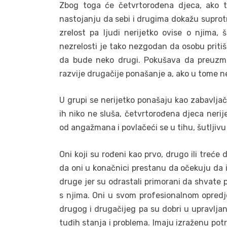
Zbog toga će četvrtorođena djeca, ako tr
nastojanju da sebi i drugima dokažu supro
zrelost pa ljudi nerijetko ovise o njima, 
nezrelosti je tako nezgodan da osobu priti
da bude neko drugi. Pokušava da preuzme 
razvije drugačije ponašanje a, ako u tome n
U grupi se nerijetko ponašaju kao zabavljači 
ih niko ne sluša, četvrtorođena djeca nerij
od angažmana i povlačeći se u tihu, šutljivu
Oni koji su rođeni kao prvo, drugo ili treć
da oni u konačnici prestanu da očekuju da 
druge jer su odrastali primorani da shvate 
s njima. Oni u svom profesionalnom opredje
drugog i drugačijeg pa su dobri u upravlja
tuđih stanja i problema. Imaju izraženu potr