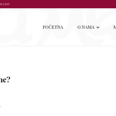
il.com
POČETNA
O NAMA
ene?
g