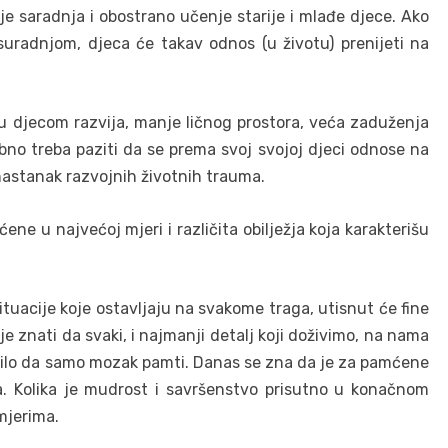
e saradnja i obostrano učenje starije i mlađe djece. Ako
 suradnjom, djeca će takav odnos (u životu) prenijeti na
u djecom razvija, manje ličnog prostora, veća zaduženja
bno treba paziti da se prema svoj svojoj djeci odnose na
i nastanak razvojnih životnih trauma.
ene u najvećoj mjeri i različita obilježja koja karakterišu
ituacije koje ostavljaju na svakome traga, utisnut će fine
e znati da svaki, i najmanji detalj koji doživimo, na nama
islilo da samo mozak pamti. Danas se zna da je za pamćene
a. Kolika je mudrost i savršenstvo prisutno u konačnom
imjerima.