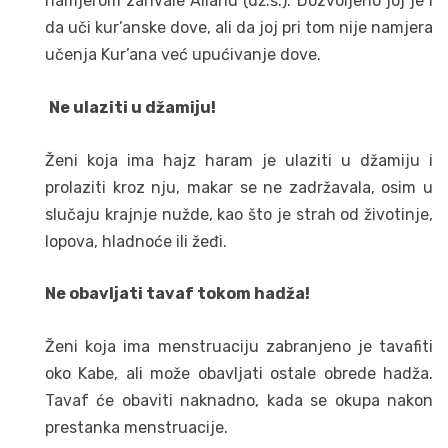
namjerom zahvale Allahu (dž.š.). Dozvoljeno joj je i
da uči kur’anske dove, ali da joj pri tom nije namjera
učenja Kur’ana već upućivanje dove.
Ne ulaziti u džamiju!
Ženi koja ima hajz haram je ulaziti u džamiju i
prolaziti kroz nju, makar se ne zadržavala, osim u
slučaju krajnje nužde, kao što je strah od životinje,
lopova, hladnoće ili žeđi.
Ne obavljati tavaf tokom hadža!
Ženi koja ima menstruaciju zabranjeno je tavafiti
oko Kabe, ali može obavljati ostale obrede hadža.
Tavaf će obaviti naknadno, kada se okupa nakon
prestanka menstruacije.