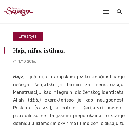
Lifestyle
Hajz, nifas, istihaza
17.10.2016.
Hajz
, riječ koja u arapskom jeziku znači isticanje
nečega, šerijatski je termin za menstruaciju.
Menstruaciju, kao integralni dio ženskog identiteta,
Allah (dž.š.) okarakterisao je kao neugodnost.
Poslanik (s.a.v.s.), a potom i šerijatski pravnici,
potrudili su se da jasnim preporukama to stanje
definišu u islamskim okvirima i time ženi olakšaju tu