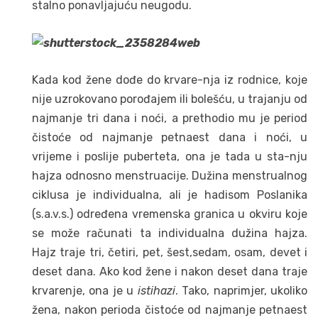
stalno ponavljajuću neugodu.
Kada kod žene dođe do krvare-nja iz rodnice, koje
nije uzrokovano porođajem ili bolešću, u trajanju od
najmanje tri dana i noći, a prethodio mu je period
čistoće od najmanje petnaest dana i noći, u
vrijeme i poslije puberteta, ona je tada u sta-nju
hajza odnosno menstruacije. Dužina menstrualnog
ciklusa je individualna, ali je hadisom Poslanika
(s.a.v.s.) određena vremenska granica u okviru koje
se može računati ta individualna dužina hajza.
Hajz traje tri, četiri, pet, šest,sedam, osam, devet i
deset dana. Ako kod žene i nakon deset dana traje
krvarenje, ona je u
istihazi
. Tako, naprimjer, ukoliko
žena, nakon perioda čistoće od najmanje petnaest