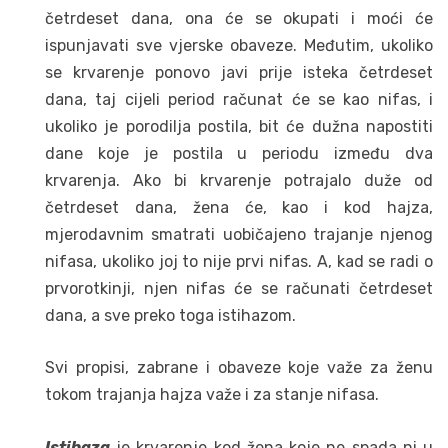
četrdeset dana, ona će se okupati i moći će
ispunjavati sve vjerske obaveze. Međutim, ukoliko
se krvarenje ponovo javi prije isteka četrdeset
dana, taj cijeli period računat će se kao nifas, i
ukoliko je porodilja postila, bit će dužna napostiti
dane koje je postila u periodu između dva
krvarenja. Ako bi krvarenje potrajalo duže od
četrdeset dana, žena će, kao i kod hajza,
mjerodavnim smatrati uobičajeno trajanje njenog
nifasa, ukoliko joj to nije prvi nifas. A, kad se radi o
prvorotkinji, njen nifas će se računati četrdeset
dana, a sve preko toga istihazom.
Svi propisi, zabrane i obaveze koje važe za ženu
tokom trajanja hajza važe i za stanje nifasa.
Istihaza
je krvarenje kod žena koje ne spada ni u