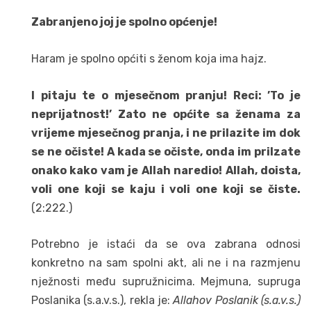
Zabranjeno joj je spolno općenje!
Haram je spolno općiti s ženom koja ima hajz.
I pitaju te o mjesečnom pranju! Reci: ’To je
neprijatnost!’ Zato ne općite sa ženama za
vrijeme mjesečnog pranja, i ne prilazite im dok
se ne očiste! A kada se očiste, onda im prilzate
onako kako vam je Allah naredio! Allah, doista,
voli one koji se kaju i voli one koji se čiste.
(2:222.)
Potrebno je istaći da se ova zabrana odnosi
konkretno na sam spolni akt, ali ne i na razmjenu
nježnosti među supružnicima. Mejmuna, supruga
Poslanika (s.a.v.s.), rekla je:
Allahov Poslanik (s.a.v.s.)