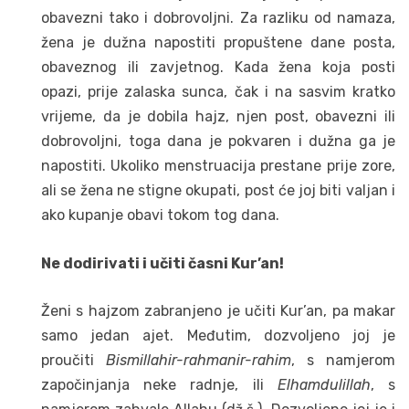
obavezni tako i dobrovoljni. Za razliku od namaza,
žena je dužna napostiti propuštene dane posta,
obaveznog ili zavjetnog. Kada žena koja posti
opazi, prije zalaska sunca, čak i na sasvim kratko
vrijeme, da je dobila hajz, njen post, obavezni ili
dobrovoljni, toga dana je pokvaren i dužna ga je
napostiti. Ukoliko menstruacija prestane prije zore,
ali se žena ne stigne okupati, post će joj biti valjan i
ako kupanje obavi tokom tog dana.
Ne dodirivati i učiti časni Kur’an!
Ženi s hajzom zabranjeno je učiti Kur’an, pa makar
samo jedan ajet. Međutim, dozvoljeno joj je
proučiti
Bismillahir-rahmanir-rahim
, s namjerom
započinjanja neke radnje, ili
Elhamdulillah
, s