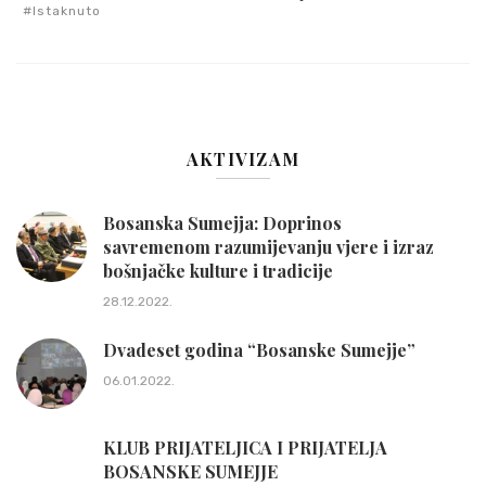
Istaknuto
AKTIVIZAM
Bosanska Sumejja: Doprinos
savremenom razumijevanju vjere i izraz
bošnjačke kulture i tradicije
28.12.2022.
Dvadeset godina “Bosanske Sumejje”
06.01.2022.
KLUB PRIJATELJICA I PRIJATELJA
BOSANSKE SUMEJJE