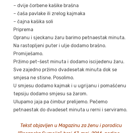
– dvije čorbene kašike brašna
– čaša pavlake ili zrelog kajmaka
– čajna kašika soli
Priprema
Opranu i sjeckanu žaru barimo petnaestak minuta.
Na rastopljeni puter i ulje dodamo brašno.
Promiješamo.
Pržimo pet-šest minuta i dodamo iscijeđenu žaru.
Sve zajedno pržimo dvadesetak minuta dok se
smjesa ne stisne. Posolimo.
U smjesu dodamo kajmak i u ugrijanu i pomašćenu
tepsiju dodamo smjesu sa žarom.
Ulupamo jaja pa čimbur prelijemo. Pečemo
petnaestak do dvadeset minuta u rerni i serviramo.
Tekst objavljen u Magazinu za ženu i porodicu