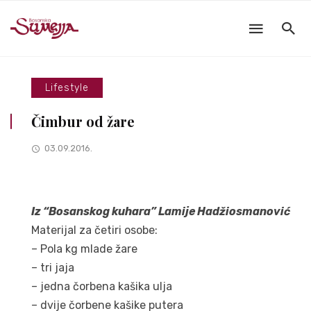
Lifestyle
Čimbur od žare
03.09.2016.
Iz “Bosanskog kuhara” Lamije Hadžiosmanović
Materijal za četiri osobe:
– Pola kg mlade žare
– tri jaja
– jedna čorbena kašika ulja
– dvije čorbene kašike putera