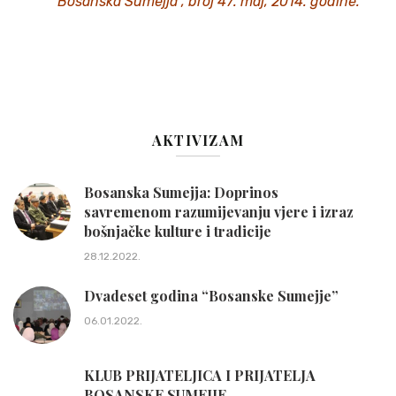
“Bosanska Sumejja”, broj 47. maj, 2014. godine.
AKTIVIZAM
Bosanska Sumejja: Doprinos
savremenom razumijevanju vjere i izraz
bošnjačke kulture i tradicije
28.12.2022.
Dvadeset godina “Bosanske Sumejje”
06.01.2022.
KLUB PRIJATELJICA I PRIJATELJA
BOSANSKE SUMEJJE